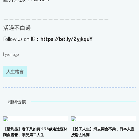
＿＿＿＿＿＿＿＿＿＿＿＿＿＿＿＿＿＿＿
活過不白過
Follow us on IG：
https://bit.ly/2yjkquY
1 year ago
人生格言
相關習慣
【活到盡】老了又如何？78歲走進森林
【扮工人生】滑去開會不夠，日本人直
獨自露營，享受第二人生
接滑去比賽