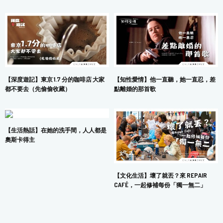
【深度遊記】東京 1.7 分的咖啡店 大家
【知性愛情】他一直聽，她一直忍，差
都不要去（先偷偷收藏）
點離婚的那首歌
【生活熱話】在她的洗手間，人人都是
奧斯卡得主
【文化生活】壞了就丟？來 REPAIR
CAFÉ，一起修補每份「獨一無二」