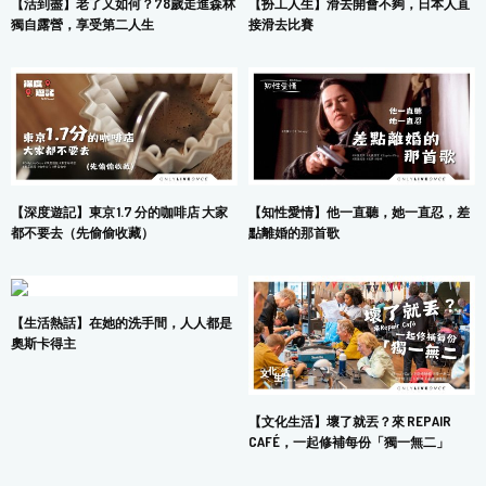
【活到盡】老了又如何？78歲走進森林
【扮工人生】滑去開會不夠，日本人直
獨自露營，享受第二人生
接滑去比賽
【深度遊記】東京 1.7 分的咖啡店 大家
【知性愛情】他一直聽，她一直忍，差
都不要去（先偷偷收藏）
點離婚的那首歌
【生活熱話】在她的洗手間，人人都是
奧斯卡得主
【文化生活】壞了就丟？來 REPAIR
CAFÉ，一起修補每份「獨一無二」