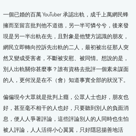
一個已婚的百萬 YouTuber 承認出軌，成千上萬網民蜂
擁而至留言批判他不道德，另一半可憐兮兮，後來發
現是另一半出軌在先，且對象是他雙方認識的朋友，
網民立即轉向控訴先出軌的二人，最初被出征那人突
然又變成受害者，不斷被安慰、被同情。想說的是，
別人出軌關你甚麼事？誰有資格去批評一個素未謀面
的人，更何況是在不（會）知道事實全部的狀況下。
偏偏現今大眾就是批判上癮，公眾人士也好，朋友也
好，甚至毫不相干的人也好，只要聽到別人的負面消
息，便人人爭著評論，這些評論別人的人同時也生怕
被人評論，人人活得小心翼翼，只好隱惡揚善地活