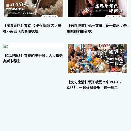
【深度遊記】東京 1.7 分的咖啡店 大家
【知性愛情】他一直聽，她一直忍，差
都不要去（先偷偷收藏）
點離婚的那首歌
【生活熱話】在她的洗手間，人人都是
奧斯卡得主
【文化生活】壞了就丟？來 REPAIR
CAFÉ，一起修補每份「獨一無二」