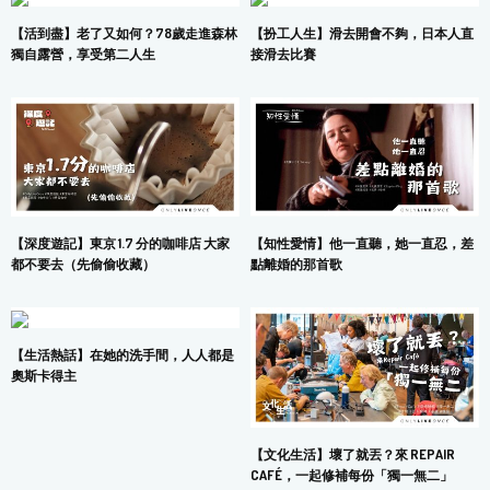
【活到盡】老了又如何？78歲走進森林
【扮工人生】滑去開會不夠，日本人直
獨自露營，享受第二人生
接滑去比賽
【深度遊記】東京 1.7 分的咖啡店 大家
【知性愛情】他一直聽，她一直忍，差
都不要去（先偷偷收藏）
點離婚的那首歌
【生活熱話】在她的洗手間，人人都是
奧斯卡得主
【文化生活】壞了就丟？來 REPAIR
CAFÉ，一起修補每份「獨一無二」