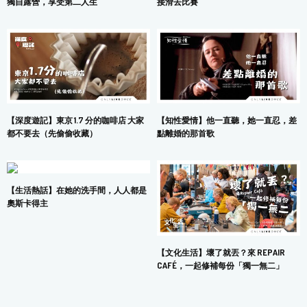
獨自露營，享受第二人生
接滑去比賽
【深度遊記】東京 1.7 分的咖啡店 大家
【知性愛情】他一直聽，她一直忍，差
都不要去（先偷偷收藏）
點離婚的那首歌
【生活熱話】在她的洗手間，人人都是
奧斯卡得主
【文化生活】壞了就丟？來 REPAIR
CAFÉ，一起修補每份「獨一無二」