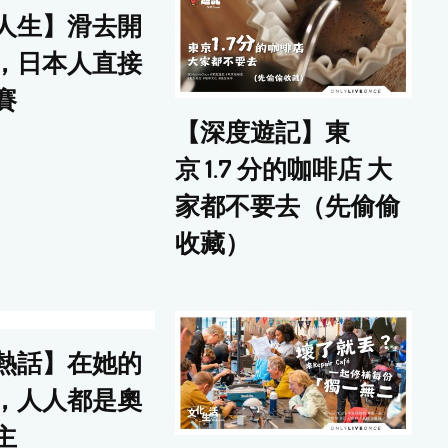
人生】滑去開
，日本人直接
賽
【深度遊記】東
京 1.7 分的咖啡店 大
家都不要去（先偷偷
收藏）
熱話】在她的
，人人都是奧
主