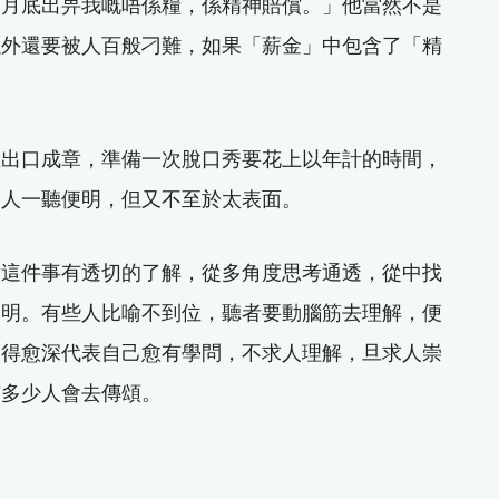
個月底出畀我嘅唔係糧，係精神賠償。」他當然不是
以外還要被人百般刁難，如果「薪金」中包含了「精
匠出口成章，準備一次脫口秀要花上以年計的時間，
個人一聽便明，但又不至於太表面。
對這件事有透切的了解，從多角度思考通透，從中找
說明。有些人比喻不到位，聽者要動腦筋去理解，便
述得愈深代表自己愈有學問，不求人理解，旦求人崇
有多少人會去傳頌。