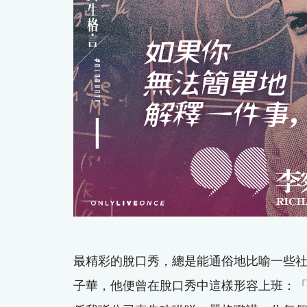
最精彩的脫口秀，總是能通俗地比喻一些
子華，他便曾在脫口秀中這樣形容上班：