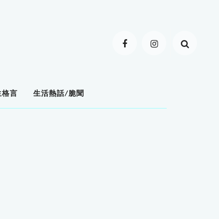
生格言
生活熱話/脆聞