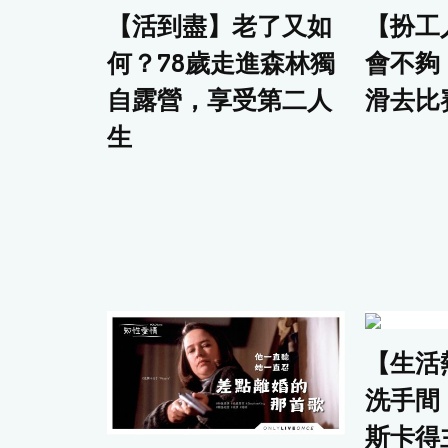
【活到盡】老了又如
【扮工
何？78歲走進森林獨
會不夠
自露營，享受第二人
滑去比
生
【生活
洗手間
斯卡得