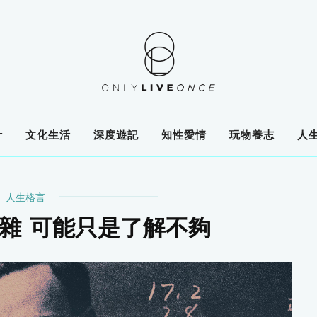
計
文化生活
深度遊記
知性愛情
玩物養志
人
人生格言
雜 可能只是了解不夠