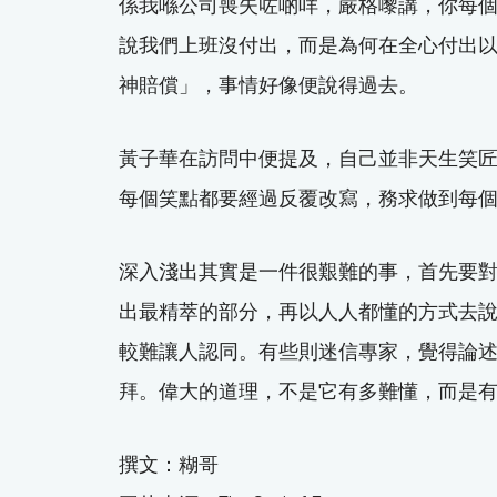
係我喺公司喪失咗啲咩，嚴格嚟講，你每
說我們上班沒付出，而是為何在全心付出
神賠償」，事情好像便說得過去。
黃子華在訪問中便提及，自己並非天生笑
每個笑點都要經過反覆改寫，務求做到每
深入淺出其實是一件很艱難的事，首先要
出最精萃的部分，再以人人都懂的方式去
較難讓人認同。有些則迷信專家，覺得論
拜。偉大的道理，不是它有多難懂，而是
撰文：糊哥