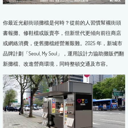
你最近光顧街頭攤檔是何時？從前的人習慣幫襯街頭
書報攤、修鞋檔或販賣亭，但新世代更傾向前往商店
或網絡消費，使舊攤檔經營漸艱難。2025 年，新城市
品牌計劃「Seoul, My Soul」，運用設計力協助攤販們翻
新攤檔、改進營商環境，同時整頓交通及市容。