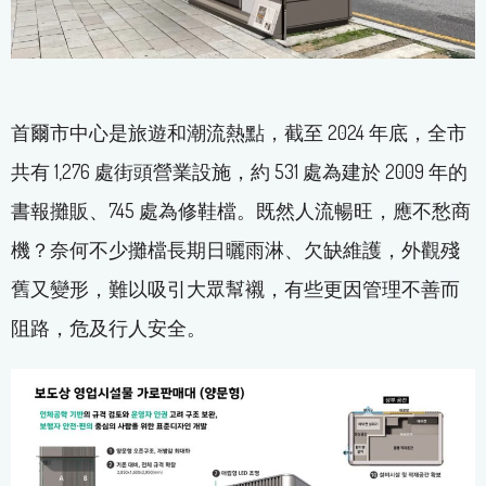
首爾市中心是旅遊和潮流熱點，截至 2024 年底，全市
共有 1,276 處街頭營業設施，約 531 處為建於 2009 年的
書報攤販、745 處為修鞋檔。既然人流暢旺，應不愁商
機？奈何不少攤檔長期日曬雨淋、欠缺維護，外觀殘
舊又變形，難以吸引大眾幫襯，有些更因管理不善而
阻路，危及行人安全。