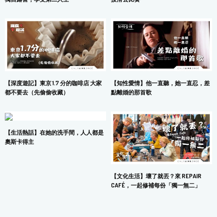
【深度遊記】東京 1.7 分的咖啡店 大家
【知性愛情】他一直聽，她一直忍，差
都不要去（先偷偷收藏）
點離婚的那首歌
【生活熱話】在她的洗手間，人人都是
奧斯卡得主
【文化生活】壞了就丟？來 REPAIR
CAFÉ，一起修補每份「獨一無二」