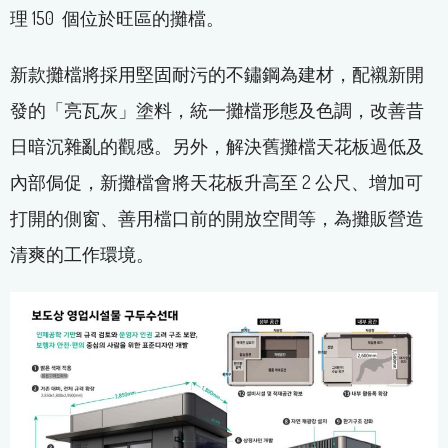
理 150 個位於旺區的攤檔。
新款攤檔將採用堅固耐污的不鏽鋼為建材，配襯新開
發的「亮瓦灰」塗料，統一攤檔形態及色調，改善昔
日暗沉雜亂的觀感。另外，解決舊攤檔天花板過低及
內部侷促，新攤檔會將天花板升高至 2 公尺、增加可
打開的側窗、善用檔口前的開放空間等，為攤販營造
清爽的工作環境。