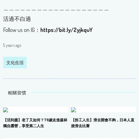
＿＿＿＿＿＿＿＿＿＿＿＿＿＿＿＿＿＿＿
活過不白過
Follow us on IG：
https://bit.ly/2yjkquY
5 years ago
文化生活
相關習慣
【活到盡】老了又如何？78歲走進森林
【扮工人生】滑去開會不夠，日本人直
獨自露營，享受第二人生
接滑去比賽