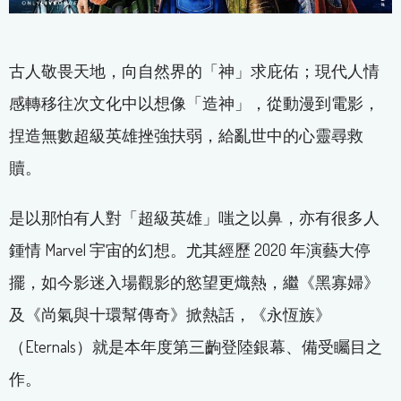
古人敬畏天地，向自然界的「神」求庇佑；現代人情
感轉移往次文化中以想像「造神」，從動漫到電影，
捏造無數超級英雄挫強扶弱，給亂世中的心靈尋救
贖。
是以那怕有人對「超級英雄」嗤之以鼻，亦有很多人
鍾情 Marvel 宇宙的幻想。尤其經歷 2020 年演藝大停
擺，如今影迷入場觀影的慾望更熾熱，繼《黑寡婦》
及《尚氣與十環幫傳奇》掀熱話，《永恆族》
（Eternals）就是本年度第三齣登陸銀幕、備受矚目之
作。