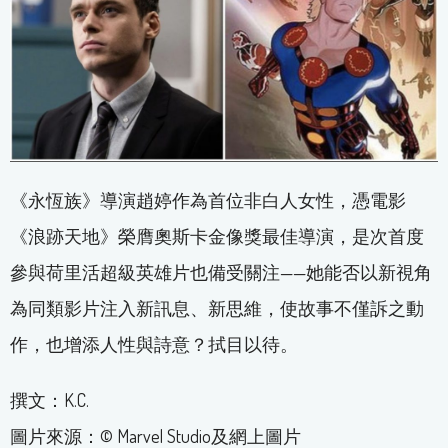
《永恆族》導演趙婷作為首位非白人女性，憑電影
《浪跡天地》榮膺奧斯卡金像獎最佳導演，是次首度
參與荷里活超級英雄片也備受關注——她能否以新視角
為同類影片注入新訊息、新思維，使故事不僅訴之動
作，也增添人性與詩意？拭目以待。
撰文：K.C.
圖片來源：© Marvel Studio及網上圖片