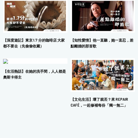
【深度遊記】東京 1.7 分的咖啡店 大家
【知性愛情】他一直聽，她一直忍，差
都不要去（先偷偷收藏）
點離婚的那首歌
【生活熱話】在她的洗手間，人人都是
奧斯卡得主
【文化生活】壞了就丟？來 REPAIR
CAFÉ，一起修補每份「獨一無二」