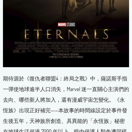
期待源於《復仇者聯盟4：終局之戰》中，薩諾斯手指
一彈使地球逾半人口消失，Marvel 迷一直關心主演們的
去向、哪些新人將加入，還有漫威宇宙怎變化。《永
恆族》出現正好補完——本故事的時間線設定於事件發
生後五年，天神族所創造、具異能的「永恆族」秘密
在地球生活超過 7000 年以上，暗中保護人類免遭同樣