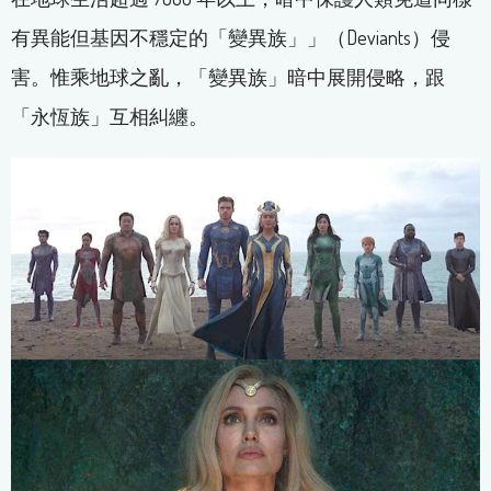
有異能但基因不穩定的「變異族」」（Deviants）侵
害。惟乘地球之亂，「變異族」暗中展開侵略，跟
「永恆族」互相糾纏。