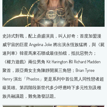
史詩式對戰，配上鼎盛演員，叫人好奇：首度加盟漫
威宇宙的巨星 Angelina Jolie 將出演永恆族猛將，與《屍
速列車》韓星馬東石聯成最佳拍檔，抵抗惡勢力；
《權力遊戲》兩位男角 Kit Harington 和 Richard Madden
聚首，跟亞裔女主角陳靜開展三角戀；Brian Tyree
Henry 演出「Phastos」更是系列中首位黑人同性戀者超
級英雄。第四階段新世代多少呼應時下多元性別及種
族共融議題，難免激發話題。