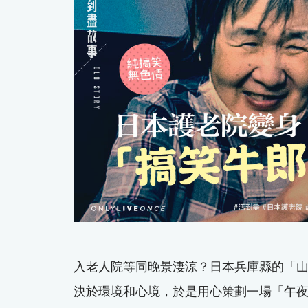
入老人院等同晚景淒涼？日本兵庫縣的「
決於環境和心境，於是用心策劃一場「午