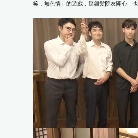
笑．無色情」的遊戲，逗銀髮院友開心，