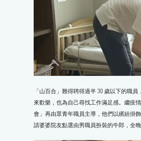
「山百合」難得聘得過半 30 歲以下的職
來歡樂，也為自己尋找工作滿足感。繼疫
會」再由眾青年職員主導，他們以繽紛掛
請婆婆院友點選由男職員扮裝的牛郎，全