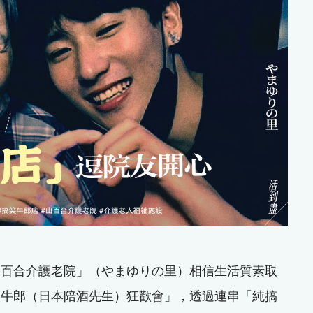
山百合介護老院」（やまゆりの里）相信生活質素取
夜牛郎（日本陪酒先生）狂歡會」，透過連串「純搞