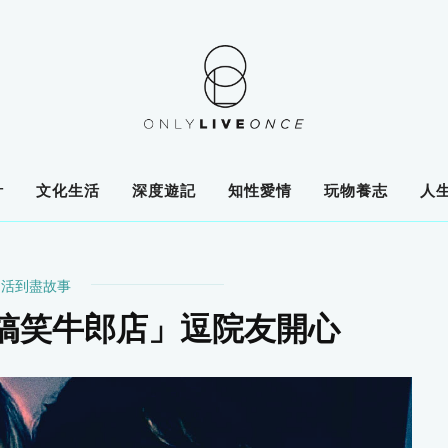
計
文化生活
深度遊記
知性愛情
玩物養志
人
活到盡故事
搞笑牛郎店」逗院友開心