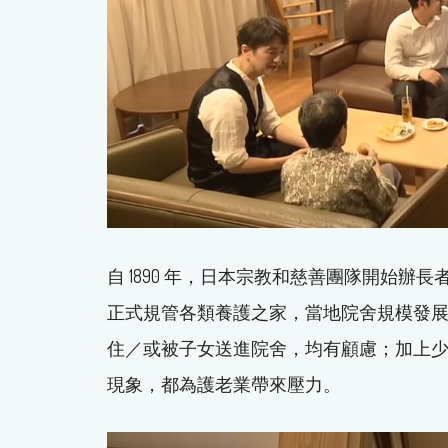
自 1890 年，日本宗教和慈善團隊開始辦長
正式規管各類養護之家，當地院舍規模發
住／或被子女送進院舍，均有顧慮；加上
現象，都為護老業帶來壓力。