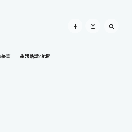
生格言
生活熱話/脆聞