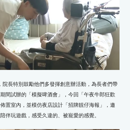
員，院長特別鼓勵他們多發揮創意辦活動，為長者們帶
情期間試辦的「模擬啤酒會」，今回「午夜牛郎狂歡
飾佈置室內，並模仿夜店設計「招牌靚仔海報」，邀
晚陪伴玩遊戲，感受久違的、被寵愛的感覺。