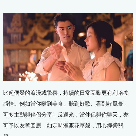
比起偶發的浪漫或驚喜，持續的日常互動更有利培養
感情。例如當你嚐到美食、聽到好歌、看到好風景，
可多主動與伴侶分享；反過來，當伴侶與你聊天，亦
可予以友善回應，如定時灌溉花草般，用心經營關