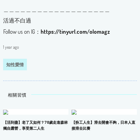
＿＿＿＿＿＿＿＿＿＿＿＿＿＿＿＿＿＿＿
活過不白過
Follow us on IG：
https://tinyurl.com/olomagz
1 year ago
知性愛情
相關習慣
【活到盡】老了又如何？78歲走進森林
【扮工人生】滑去開會不夠，日本人直
獨自露營，享受第二人生
接滑去比賽