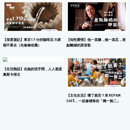
【深度遊記】東京 1.7 分的咖啡店 大家
【知性愛情】他一直聽，她一直忍，差
都不要去（先偷偷收藏）
點離婚的那首歌
【生活熱話】在她的洗手間，人人都是
奧斯卡得主
【文化生活】壞了就丟？來 REPAIR
CAFÉ，一起修補每份「獨一無二」