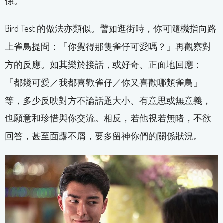
係。
Bird Test 的做法亦類似。譬如逛街時，你可隨機指向路
上雀鳥提問：「你覺得那隻雀仔可愛嗎？」再觀察對
方的反應。如其樂於接話，或好奇、正面地回應：
「都幾可愛／我都喜歡雀仔／你又喜歡哪類雀鳥」
等，多少反映對方不論話題大小、有意思或無意義，
也願意和珍惜與你交流。相反，若他視若無睹，不欲
回答，甚至面露不屑，要多留神你們的關係狀況。