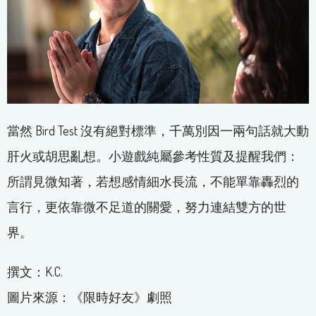
當然 Bird Test 沒有絕對標準，千萬別因一兩句話就大動
肝火或胡思亂想。小遊戲純屬參考性質及提醒我們：
所謂見微知著，若想感情細水長流，不能單靠轟烈的
言行，更依靠微不足道的關愛，努力連結雙方的世
界。
撰文：K.C.
圖片來源：《限時好友》劇照