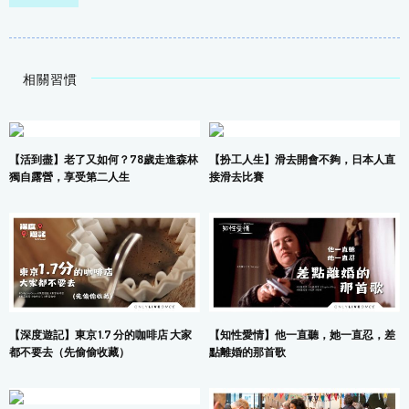
相關習慣
【活到盡】老了又如何？78歲走進森林
【扮工人生】滑去開會不夠，日本人直
獨自露營，享受第二人生
接滑去比賽
【深度遊記】東京 1.7 分的咖啡店 大家
【知性愛情】他一直聽，她一直忍，差
都不要去（先偷偷收藏）
點離婚的那首歌