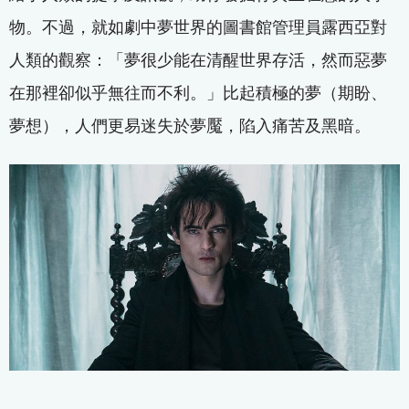
物。不過，就如劇中夢世界的圖書館管理員露西亞對
人類的觀察：「夢很少能在清醒世界存活，然而惡夢
在那裡卻似乎無往而不利。」比起積極的夢（期盼、
夢想），人們更易迷失於夢魘，陷入痛苦及黑暗。