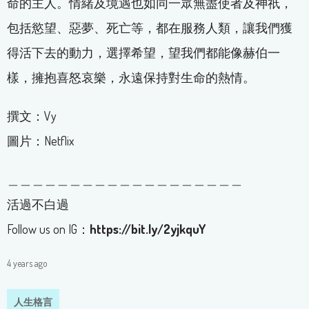
命的主人。情緒及境遇也如同一眾無盡使者及神祇，
包括慾望、惡夢、死亡等，都在服務人類，讓我們獲
得活下去的動力，選擇希望，望我們都能像赫伯一
樣，擁抱喜怒哀樂，永遠保持對生命的熱情。
撰文：Vy
圖片：Netflix
＿＿＿＿＿＿＿＿＿＿＿＿＿＿＿＿＿＿＿
活過不白過
Follow us on IG：
https://bit.ly/2yjkquY
4 years ago
人生格言