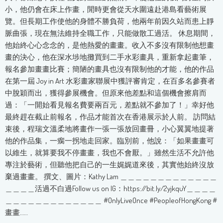
小，他仍會在床上作畫，閒時更會從天水圍遠赴港島看藝術展
覽。但長期工作使他的身體不勝負荷，他兩年前因久站而患上靜
脈曲張，現在無法維持全職工作，只能做散工過活。 休息期間，
他始終心心念念的，是他熱愛的畫畫。收入不多沒有限制他想畫
畫的決心，他在深水埗地攤買到二手水彩畫具，重新拿起畫筆，
報名參加畫畫比賽；簡陋的畫具也沒有限制他的才能，他的作品
在第一屆 Joy in Art 水彩畫家聯展中獲評審肯定，在百多名參賽者
中脫穎而出，獲得參展機會。但原來他差點和這個機會擦肩而
過：「一開始看見報名費要兩百元，差點就不參加了！」幸好他
最終趕在截止前報名，作品才能首次在香港展示於人前。 訪問結
束後，程瑞文溫柔地將畫作一張一張放回畫冊，小心翼翼地提著
他的作品集，一瘸一拐地走回家。臨別前，他說：「如果畫畫可
以維生，就算要我不停畫畫，我也不會厭。」雖然生活不允許他
專注於藝術，但聽他把自己的一生娓娓道來後，其實他始終沒放
棄過畫畫。 撰文、圖片：Kathy Lam ＿＿＿＿＿＿＿＿＿＿＿＿＿
＿＿＿＿活過不白過Follow us on IG：https://bit.ly/2yjkquY＿＿＿＿
＿＿＿＿＿＿＿＿＿＿＿＿＿ #OnlyLiveOnce #PeopleofHongKong #
畫畫……