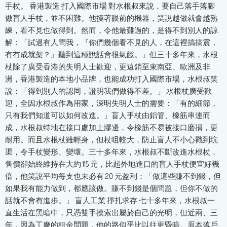
手杖。 香港製造 打入國際市場 對水根叔來說，要自己落手落腳
做盲人手杖，並不困難。他摸著眼前的機器，笑說越做就會越熟
練，看不見也做得到。然而，令他最難過的，是得不到別人的諒
解：「試過有人問我，『你們幾個看不見的人，在這裡搞搞震，
有冇成就架？』聽到這種說話會很氣餒。」但三十多年來，水根
杖除了廣受香港的失明人士歡迎，更遠銷至東南亞、歐洲及非
洲，香港製造的本地小品牌，也能成功打入國際市場，水根叔笑
說：「得到別人的認同，證明我們做得不差。」 水根杖廣受歡
迎，全因水根叔作為用家，深明失明人士的需要：「有的細節，
只有我們知道可以如何改進。」盲人手杖由鋁管、橡筋串連而
成，水根叔特地在接口處加上膠邊，令橡筋不易被接口磨損，更
耐用。而且水根杖雖輕身，但杖咀較大，防止盲人不小心戳到坑
渠，令手杖變形、變壞。三十多年來，水根叔不斷改進水根杖，
售價卻始終維持在大約 115 元，比起外地進口的盲人手杖便宜好幾
倍，他笑說平均每支也未必有 20 元盈利：「做這些賺不到錢，但
如果我有能力做到，都應該做。賺不到錢是個問題，但你不做的
話就不會有進步。」 盲人工業 掙扎求存 七十多年來，水根叔一
直生活在黑暗中，只憑雙手摸索出屬於自己的光明，但近兩、三
年，因為工廠的租金問題，他的路似乎比以往更昏暗。原本落戶