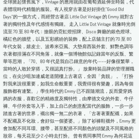
全球掀起懷舊風下，Vintage 的應用就由在葡萄酒延伸至時裝，代
表體現時代精髓的服裝。有人視穿古著是好好掛住”Good Old
Days”的一個方式，而經營古著店 Little Dot Vintage 的 Emmy 就對古
著的獨特性及年代感情有獨鍾。 走入 Little Dot Vintage 就像時光倒
流至 70 至 80 年代﹕搶眼的霓虹燈招牌、Disco 舞廳的銀色燈球、
橘紅色的牆壁，以及五彩繽紛的裝飾，配上店舖主打的 70 至 80
年代女裝，嬉皮士、波希米亞風、大墊肩西裝外套、鮮艷色調等
衣著都排滿在不同角落，就像一個博物館似記錄當年的反叛、繁
華等思潮，「70、80 年代是我自己鍾意的年代⋯⋯好像很繁華，
當時的人敢於穿搭，又很認真打扮。」 放棄時裝品牌的管理層職
位，在尖沙咀加連威老道開樓上古著店，全因「貪靚」，「打扮
對我來說很重要，如我生命般重要，我覺得很有樂趣，因為每個
服飾都有連繫。」學生時代的 Emmy 已不跟隨潮流，反而愛穿媽
媽的衣服，喜歡它的精緻度及獨特性，由摩德文化的外套、牛仔
褲、牛仔外套等入手，加上自己的創意配當代的服飾，一步一步
踏進古著的世界，襯出獨一無二的衣著，「古著著重配襯，如果
不配襯及不化妝，會好似一個婆婆。」除了衫褲鞋襪外，Emmy 更
會加配不同耳環、腰帶，甚至配搭不同顏色的頭髮及不同風格的
妝容，每天花至少 2 小時去打扮。 曾有舊同事問 Emmy 為何花這