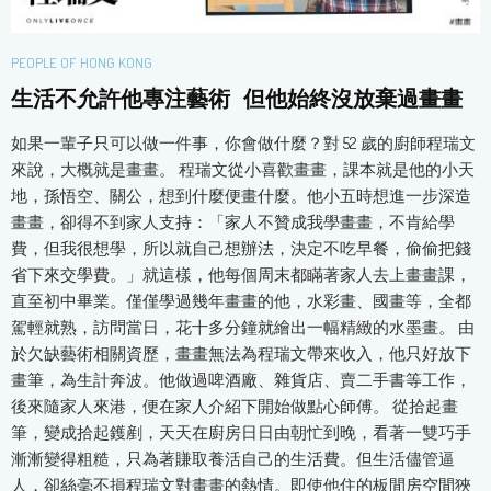
PEOPLE OF HONG KONG
生活不允許他專注藝術 但他始終沒放棄過畫畫
如果一輩子只可以做一件事，你會做什麼？對 52 歲的廚師程瑞文
來說，大概就是畫畫。 程瑞文從小喜歡畫畫，課本就是他的小天
地，孫悟空、關公，想到什麼便畫什麼。他小五時想進一步深造
畫畫，卻得不到家人支持：「家人不贊成我學畫畫，不肯給學
費，但我很想學，所以就自己想辦法，決定不吃早餐，偷偷把錢
省下來交學費。」就這樣，他每個周末都瞞著家人去上畫畫課，
直至初中畢業。僅僅學過幾年畫畫的他，水彩畫、國畫等，全都
駕輕就熟，訪問當日，花十多分鐘就繪出一幅精緻的水墨畫。 由
於欠缺藝術相關資歷，畫畫無法為程瑞文帶來收入，他只好放下
畫筆，為生計奔波。他做過啤酒廠、雜貨店、賣二手書等工作，
後來隨家人來港，便在家人介紹下開始做點心師傅。 從拾起畫
筆，變成拾起鑊剷，天天在廚房日日由朝忙到晚，看著一雙巧手
漸漸變得粗糙，只為著賺取養活自己的生活費。但生活儘管逼
人，卻絲毫不損程瑞文對畫畫的熱情。即使他住的板間房空間狹