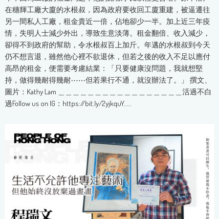
在穗輝工廠大廈的水根叔，因為政府要收回工廈重建，被逼遷往
另一間私人工廠，租金貴近一倍，佔地卻少一半。加上近三年疫
情，失明人士減少外出，導致生意淡薄。租金翻倍、收入減少，
卻得不到政府的幫助，令水根叔百上加斤。年邁的水根叔到今天
仍不想言退，雖然他心裡不欲退休，但若之後的收入不足以應付
高昂的租金，便需要考慮結業：「只要健康沒問題，我就想堅
持，做得幾耐得幾耐⋯⋯但若果行不通，就沒辦法了。」 撰文、
圖片：Kathy Lam ＿＿＿＿＿＿＿＿＿＿＿＿＿＿＿＿＿活過不白
過Follow us on IG：https://bit.ly/2yjkquY……