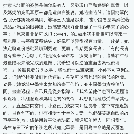
她素未謀面的婆婆是個怎樣的人，又發現自己和媽媽的顴骨、以
及媽媽的兜風耳原來都是遺傳自婆婆。她邊畫邊哭，這幅簡單的
合照仿佛將她和媽媽、婆婆三人連結起來。 當小路看見媽媽望著
成品那滿足的眼神後，她感覺媽媽好像圓滿了一件多年未了的心
事：「原來畫畫是可以很 powerful 的...如果我用畫畫可以帶來一
種慰藉，去療癒某種缺失，好像可以變得很有力量。」於是，她
決定將這份感動延續到更遠、更廣，帶給更多長者：「有的長者
會有些未了心願，可能是沒有全家福、沒去過旅行，這些在生命
最後階段未能完成的遺憾，我希望可以透過畫面去為他們填
補。」 聆聽長者分享故事，將他們一生畫成畫，小路本可單獨完
成，但她堅持要做到跨代連結，希望可以藉此消除兩代的隔閡。
於是，她邀請中學生來參加繪畫工作坊，並由同學負責整個訪
問、畫畫過程，自己只是從旁指導：「我希望他們也可以經歷這
個過程，我經歷過和媽媽之間的關係，我想將這種感受帶給其他
人。」直至訪問當日，小路已完成訪問 8 位長者，當中有走過難
的、當過乞丐的、也有相愛七十年的夫妻，他們都笑說自己的故
事平平無奇，總是用最平淡的語氣，和這班年輕人一同想當年。
為生命留下它的筆跡之所以如此重要，是因為生命總是反覆無