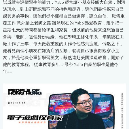
試成績去評價學生的能力，Mabo 經常讓小朋友接觸大自然，到河
邊玩水，到山野間認識不同的植物和昆蟲，讓他們盡情探索自己
感興趣的事物，讓他們從小懂得自己做選擇，建立自信。 厭倦重
覆工作 意外踏上老師之路 雖然現在的 Mabo 熱愛教育，幾乎把一
星期七天的時間都留給學生和家長，但以前的他從來沒想過自己
會與「老師」這個身份結緣。他在學時主修化學系，畢業後在工
廠工作了三年，每天做著重覆的工作令他感到疲憊。偶然之下，
他看見兩個小朋友在雜貨店的互動，發現自己很喜歡觀察小朋
友，於是他決心重新學習英文，毅然遠赴美國深造教育，開始了
他的教育旅程。 從事教育多年，最令 Mabo 自豪的學生是他今
年……