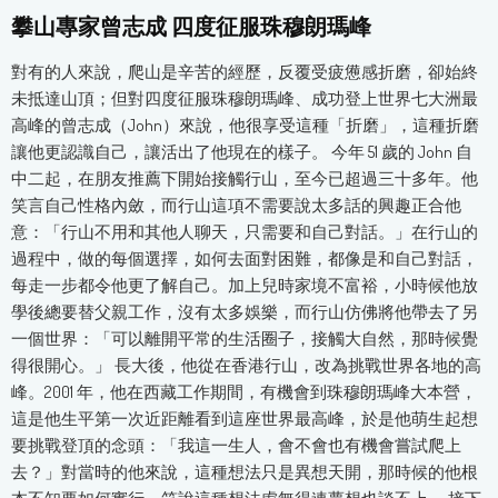
攀山專家曾志成 四度征服珠穆朗瑪峰
對有的人來說，爬山是辛苦的經歷，反覆受疲憊感折磨，卻始終
未抵達山頂；但對四度征服珠穆朗瑪峰、成功登上世界七大洲最
高峰的曾志成（John）來說，他很享受這種「折磨」，這種折磨
讓他更認識自己，讓活出了他現在的樣子。 今年 51 歲的 John 自
中二起，在朋友推薦下開始接觸行山，至今已超過三十多年。他
笑言自己性格內斂，而行山這項不需要說太多話的興趣正合他
意：「行山不用和其他人聊天，只需要和自己對話。」在行山的
過程中，做的每個選擇，如何去面對困難，都像是和自己對話，
每走一步都令他更了解自己。加上兒時家境不富裕，小時候他放
學後總要替父親工作，沒有太多娛樂，而行山仿佛將他帶去了另
一個世界：「可以離開平常的生活圈子，接觸大自然，那時候覺
得很開心。」 長大後，他從在香港行山，改為挑戰世界各地的高
峰。2001 年，他在西藏工作期間，有機會到珠穆朗瑪峰大本營，
這是他生平第一次近距離看到這座世界最高峰，於是他萌生起想
要挑戰登頂的念頭：「我這一生人，會不會也有機會嘗試爬上
去？」對當時的他來說，這種想法只是異想天開，那時候的他根