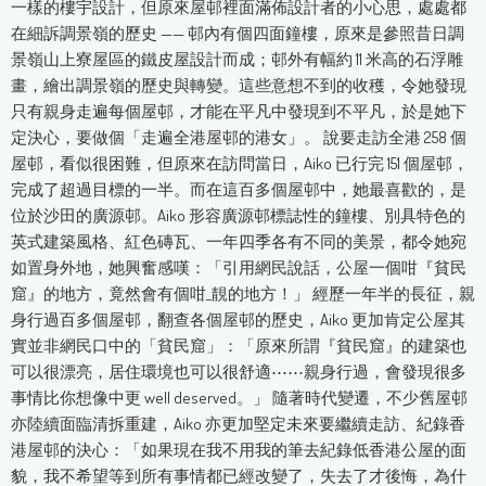
一樣的樓宇設計，但原來屋邨裡面滿佈設計者的小心思，處處都
在細訴調景嶺的歷史 —— 邨內有個四面鐘樓，原來是參照昔日調
景嶺山上寮屋區的鐵皮屋設計而成；邨外有幅約 11 米高的石浮雕
畫，繪出調景嶺的歷史與轉變。這些意想不到的收穫，令她發現
只有親身走遍每個屋邨，才能在平凡中發現到不平凡，於是她下
定決心，要做個「走遍全港屋邨的港女」。 說要走訪全港 258 個
屋邨，看似很困難，但原來在訪問當日，Aiko 已行完 151 個屋邨，
完成了超過目標的一半。而在這百多個屋邨中，她最喜歡的，是
位於沙田的廣源邨。Aiko 形容廣源邨標誌性的鐘樓、別具特色的
英式建築風格、紅色磚瓦、一年四季各有不同的美景，都令她宛
如置身外地，她興奮感嘆：「引用網民說話，公屋一個咁『貧民
窟』的地方，竟然會有個咁_靚的地方！」 經歷一年半的長征，親
身行過百多個屋邨，翻查各個屋邨的歷史，Aiko 更加肯定公屋其
實並非網民口中的「貧民窟」：「原來所謂『貧民窟』的建築也
可以很漂亮，居住環境也可以很舒適⋯⋯親身行過，會發現很多
事情比你想像中更 well deserved。」 隨著時代變遷，不少舊屋邨
亦陸續面臨清拆重建，Aiko 亦更加堅定未來要繼續走訪、紀錄香
港屋邨的決心：「如果現在我不用我的筆去紀錄低香港公屋的面
貌，我不希望等到所有事情都已經改變了，失去了才後悔，為什