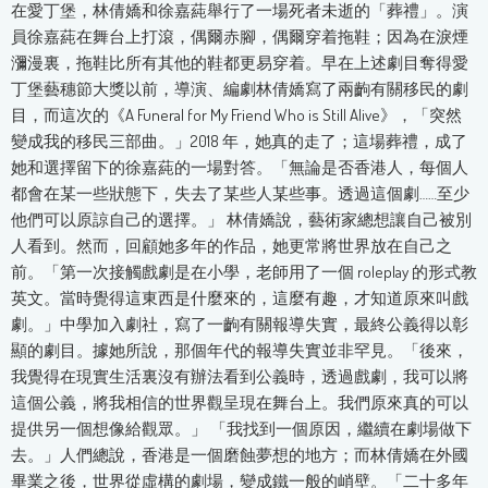
在愛丁堡，林倩嬌和徐嘉蒓舉行了一場死者未逝的「葬禮」。演
員徐嘉蒓在舞台上打滾，偶爾赤腳，偶爾穿着拖鞋；因為在淚煙
瀰漫裏，拖鞋比所有其他的鞋都更易穿着。早在上述劇目奪得愛
丁堡藝穗節大獎以前，導演、編劇林倩嬌寫了兩齣有關移民的劇
目，而這次的《A Funeral for My Friend Who is Still Alive》，「突然
變成我的移民三部曲。」2018 年，她真的走了；這場葬禮，成了
她和選擇留下的徐嘉蒓的一場對答。「無論是否香港人，每個人
都會在某一些狀態下，失去了某些人某些事。透過這個劇……至少
他們可以原諒自己的選擇。」 林倩嬌說，藝術家總想讓自己被別
人看到。然而，回顧她多年的作品，她更常將世界放在自己之
前。「第一次接觸戲劇是在小學，老師用了一個 roleplay 的形式教
英文。當時覺得這東西是什麼來的，這麼有趣，才知道原來叫戲
劇。」中學加入劇社，寫了一齣有關報導失實，最終公義得以彰
顯的劇目。據她所說，那個年代的報導失實並非罕見。「後來，
我覺得在現實生活裏沒有辦法看到公義時，透過戲劇，我可以將
這個公義，將我相信的世界觀呈現在舞台上。我們原來真的可以
提供另一個想像給觀眾。」 「我找到一個原因，繼續在劇場做下
去。」人們總說，香港是一個磨蝕夢想的地方；而林倩嬌在外國
畢業之後，世界從虛構的劇場，變成鐵一般的峭壁。「二十多年