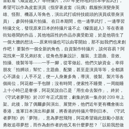
喜歡看《咸蛋超人》等特攝片，2017 年更特地到日本學習武打，
希望可以作為皮套演員（指穿著皮套（玩偶）戲服扮演變身英
雄、怪獸、機器人等角色，演出武打或特技鏡頭的演員或替身演
員），參與特攝片拍攝。 在日本期間，他一邊學武打，一邊學習
特攝文化，發現原來日本的特攝片遠不止《幪面超人》等在香港
街知巷聞的作品，其他地區性的作品亦廣受歡迎，於是他萌生了
一個大膽的想法——原來特攝也可以由零開始，那不如我們也來創
作吧！ 要製作一個全新的角色，自資製作特攝片，談何容易？阿
花找來一眾兄弟好友，從角色形象設計、服裝、主題曲、音效、
拍攝、後製等等⋯⋯一手一腳，從零做起。他們欠缺資金，幸得
朋友「拍膊頭」幫忙，主題曲、配樂，甚至是演員等等，全都講
心不講金；人手不足，便一人身兼多角，導演、後製、製片等各
個崗位，阿花都一手包辦；沒有時間，便索性不睡覺，一周能睡
上十小時已是奢侈，阿花笑說自己是「用生命去製作」。終於，
《守武者夢翔》於 2017 年正式面世，劇集的第一集亦於 2019 年上
架。此後，除了偶爾參與演出、展覽外，他們近年更有機會衝出
香港，進軍日本演出和參展，將香港的特攝片帶到日本。 《守武
者夢翔》的「夢翔」，意為夢想飛翔，阿花希望藉此鼓勵小朋友
勇敢追尋夢想，而作為創作者的他又有什麼夢想？「以前我想做