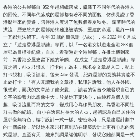
香港的公共屋邨自 1952 年起相繼落成，盛載了不同年代的香港人
的回憶。不同年代落成的屋邨都有著不同的面貌，仿佛見證了香
港歷年來的變遷，陪伴港人度過了無數個春夏秋冬。 隨著時代的
洪流，歷史悠久的屋邨始終難逃被清拆、重建的命運，最終一磚
一瓦都無法留下。今年 33 歲的簡佩珊（Aiko），在 2022 年 6 月成
立了「遊走香港屋邨誌」專頁，以「一名港女以遊走全港 258 個
屋邨為目標並紀錄」自居，希望遊走全港屋邨，在推土機到來
前，為香港公屋史留下她的筆觸。 在成立「遊走香港屋邨誌」專
頁之初，Aiko 只想以「打卡向」為主，務求令文章易入口，配上
打卡靚相，吸引讀者。後來 Aiko 發現，紀錄屋邨的意義其實遠不
止於打卡：「有人閱讀我的文章後，私訊告訴我，他人在外國、
很想家，而我的文章給了他安慰。」讀者的留言令她發現自己的
文字的影響力比想像中大，於是她下定決心，由純粹為個人興
趣、吸引流量而寫的文章，變成用心為移民朋友、為香港不同社
群去做的紀錄。 自小在逸東村長大的 Aiko，起初認為自己居住的
屋邨毫無特色，樓宇設計一式一樣、密密麻麻，只是建屋計劃中
的一個齒輪，所以她本來只打算到訪在建築設計上更有心思的舊
式屋邨。直至有天，她來到調景嶺健明邨，發現它雖然同是一式