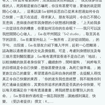
有天，Eva 如常看新聞時，清潔姐姐突然和她說，「我見很多你這
樣的人，死因都是被自己嚇死，你沒有甚麼可做，要做的就是開
開心心做人。」這番話讓 Eva 頓時反思自己從來未想過如何令自
己快樂，一直只在追趕、尋求家人、朋友等認同，令自己不開心
至患病，患病後亦經常因身體的小狀態感到擔憂，「上天給我多
一次從頭生存的機會，你要如何活你的生命呢？⋯⋯我只可以說
我想開開心心做人。」 Eva 在坪州開設「5+2 studio」，取至其名
字的諧音。 Eva 在畫室外貼上「一無所有，正好從頭開始。」的
字句。 出院後， Eva 在朋友介紹下搬入坪州，起初一心想離港，
認為難以適應香港的文化及價值觀。可是，考慮到身體狀況及每
三個月需到醫院覆診，Eva 唯有選擇當香港不是自己的「地頭」，
以較抽離的旅居者身份留下，繼續創作，閒時遛狗，「純粹每天
的目標就是令自己快樂，想做甚麼便去做，為死亡做準備。」她
更創立自己的畫室，希望透過作品和自身的經歷，去提醒人尋找
真正令自己快樂的東西，「你的迷失我也曾經歷，我不能推你到
死亡邊緣去提醒你，其實你所追求的東西是否真的令你快樂、可
以每天都滿足你？唯有透過畫畫，將我經歷去影響別人的生
命。」 Eva 形容創作過程是一個忘我狀態，讓她感到滿足、快
樂。（受訪者提供） 撰文：K._.……