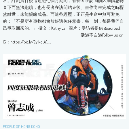
常。計劃實行後這短短七個月期間，有長者在訪問前因病情急轉
直下而無法繼續，也有長者在訪問結束後、畫作尚未完成之時驟
然離世，未能親睹成品。而這些經歷，正正是生命中無可避免
的：「不是所有事物都會放好讓你任意畫，每一刻，都是我們自
己爭取回來的。」 撰文：Kathy Lam圖片：受訪者提供 @siuroad ＿
＿＿＿＿＿＿＿＿＿＿＿＿＿＿＿＿＿＿活過不白過Follow us on
IG：https://bit.ly/2yjkquY……
PEOPLE OF HONG KONG