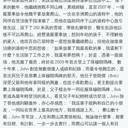
本不知要如何實行，笑說這種想法虛無得連夢想也談不上。 接下
來的數年，他繼續挑戰不同山峰，累積經驗，直至 2007 年，一場
嚴重事故令他幾乎要放棄爬山。一次在非洲爬山的過程中，他的
同伴在登頂後手指凍傷了，而他在協助同伴下山的過程中心急引
致失誤，滾下了 250 米高的雪坡，導致右腳骨折，醫生告訴他以
後不可以再爬山。經歷過嚴重事故，想到年幼的孩子、不理解他
的家人，他坦言自己當時曾一度想放棄繼續爬山，但他在做復康
治療的過程中思前想後：「如果放棄了我最喜歡的事，我還剩下
什麼？生活除了工作之外，我還有夢想嗎？」於是，憑著一股倔
強，他克服了傷患，終於在 2009 年首次登上了珠穆朗瑪峰。 數
十年來，John 創造無數個傲人成績和紀錄，而最令他難忘的，是
首次與兒子並肩攀上珠穆朗瑪峰的那天。他兒子曾朗傑（Bob）
深受父親和他有著同樣的興趣，也從小喜歡爬山，更主動提出要
攀上珠穆朗瑪峰。於是，父子檔去年一同征服珠穆朗瑪峰，Bob
更成為最年輕登頂的港人。看見兒子年紀輕輕成功登頂，John 除
了替他感到驕傲外，亦心存感恩：「我這輩子能夠和自己的小朋
友，一同站在世界上最高的地方，我很感謝上天。」 攀山數十
載，John 常常說，人生和爬山其實很相似。無論做什麼事，都要
有目標、有計劃、一步一步去實行，而爬山可以讓一個人有目