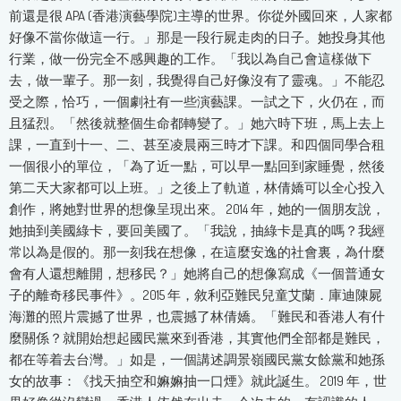
前還是很 APA (香港演藝學院)主導的世界。你從外國回來，人家都
好像不當你做這一行。」那是一段行屍走肉的日子。她投身其他
行業，做一份完全不感興趣的工作。「我以為自己會這樣做下
去，做一輩子。那一刻，我覺得自己好像沒有了靈魂。」不能忍
受之際，恰巧，一個劇社有一些演藝課。一試之下，火仍在，而
且猛烈。「然後就整個生命都轉變了。」她六時下班，馬上去上
課，一直到十一、二、甚至凌晨兩三時才下課。和四個同學合租
一個很小的單位，「為了近一點，可以早一點回到家睡覺，然後
第二天大家都可以上班。」之後上了軌道，林倩嬌可以全心投入
創作，將她對世界的想像呈現出來。 2014 年，她的一個朋友說，
她抽到美國綠卡，要回美國了。「我說，抽綠卡是真的嗎？我經
常以為是假的。那一刻我在想像，在這麼安逸的社會裏，為什麼
會有人還想離開，想移民？」她將自己的想像寫成《一個普通女
子的離奇移民事件》。2015 年，敘利亞難民兒童艾蘭．庫迪陳屍
海灘的照片震撼了世界，也震撼了林倩嬌。「難民和香港人有什
麼關係？就開始想起國民黨來到香港，其實他們全部都是難民，
都在等着去台灣。」如是，一個講述調景嶺國民黨女餘黨和她孫
女的故事：《找天抽空和嫲嫲抽一口煙》就此誕生。 2019 年，世