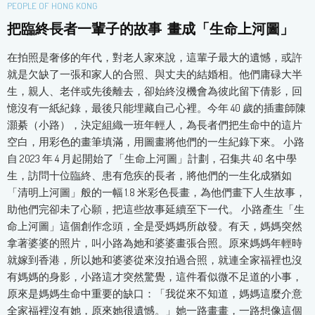
PEOPLE OF HONG KONG
把臨終長者一輩子的故事 畫成「生命上河圖」
在拍照是奢侈的年代，對老人家來說，這輩子最大的遺憾，或許
就是欠缺了一張和家人的合照、與丈夫的結婚相。他們庸碌大半
生，親人、老伴或先後離去，卻始終沒機會為彼此留下倩影，回
憶沒有一紙紀錄，最後只能埋藏自己心裡。今年 40 歲的插畫師陳
灝綦（小路），決定組織一班年輕人，為長者們把生命中的這片
空白，用彩色的畫筆填滿，用圖畫將他們的一生紀錄下來。 小路
自 2023 年 4 月起開始了「生命上河圖」計劃，召集共 40 名中學
生，訪問十位臨終、患有危疾的長者，將他們的一生化成猶如
「清明上河圖」般的一幅 1.8 米彩色長畫，為他們畫下人生故事，
助他們完卻未了心願，把這些故事延續至下一代。 小路產生「生
命上河圖」這個創作念頭，全是受媽媽所啟發。有天，媽媽突然
拿著婆婆的照片，叫小路為她和婆婆畫張合照。原來媽媽年輕時
就嫁到香港，所以她和婆婆從來沒拍過合照，就連全家福裡也沒
有媽媽的身影，小路這才突然驚覺，這件看似微不足道的小事，
原來是媽媽生命中重要的缺口：「我從來不知道，媽媽這麼介意
全家福裡沒有她，原來她很遺憾。」她一路畫畫，一路想像這個