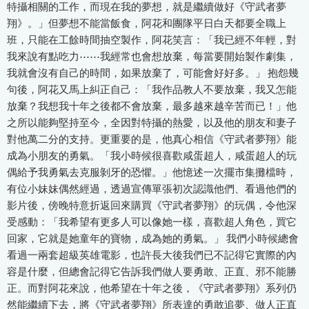
特攝相關的工作，而現在我的夢想，就是繼續做好《守武者夢
翔》。」但夢想不能當飯食，阿花和團隊平日白天都要全職上
班，只能在工餘時間抽空製作，阿花笑言：「我已經不年輕，對
我來說有點吃力⋯⋯我經常也會想放棄，每當要開始製作劇集，
我就會沒有自己的時間，如果放棄了，可能會好好多。」 抱怨幾
句後，阿花又馬上糾正自己：「我作品教人不要放棄，我又怎能
放棄？我想我十年之後都不會放棄，最多越來越辛苦而已！」他
之所以能夠堅持至今，全因對特攝的熱愛，以及他的朋友和妻子
對他萬二分的支持。更重要的是，他真心相信《守武者夢翔》能
成為小朋友的勇氣。「我小時候很喜歡咸蛋超人，咸蛋超人的玩
偶給予我勇氣去克服剝牙的恐懼。」他憶述一次擺市集攤檔時，
有位小妹妹偶然經過，透過宣傳單張初次認識他們、看過他們的
影片後，傍晚特意折返回來購買《守武者夢翔》的玩偶，令他深
受感動：「我希望有更多人可以像她一樣，喜歡超人角色，買它
回家，它就是她童年的寶物，成為她的勇氣。」 我們小時候總會
看過一兩套超級英雄電影，也許長大後我們已不記得它實際的內
容是什麼，但總會記得它告訴我們做人要勇敢、正直、邪不能勝
正。而對阿花來說，他希望在十年之後，《守武者夢翔》系列仍
然能繼續下去，將《守武者夢翔》所表達的勇敢追夢、做人正直