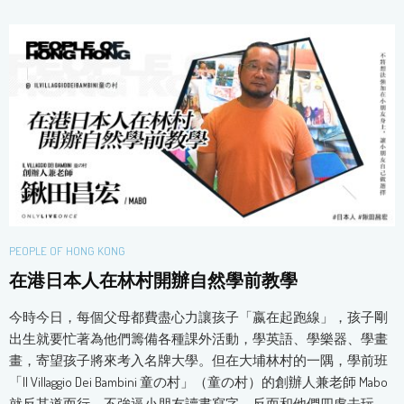
PEOPLE OF HONG KONG
在港日本人在林村開辦自然學前教學
今時今日，每個父母都費盡心力讓孩子「嬴在起跑線」，孩子剛
出生就要忙著為他們籌備各種課外活動，學英語、學樂器、學畫
畫，寄望孩子將來考入名牌大學。但在大埔林村的一隅，學前班
「Il Villaggio Dei Bambini 童の村」（童の村）的創辦人兼老師 Mabo
就反其道而行，不強逼小朋友讀書寫字，反而和他們四處去玩、