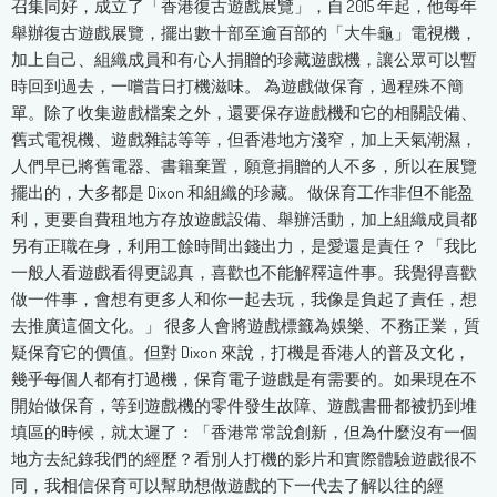
召集同好，成立了「香港復古遊戲展覽」，自 2015 年起，他每年
舉辦復古遊戲展覽，擺出數十部至逾百部的「大牛龜」電視機，
加上自己、組織成員和有心人捐贈的珍藏遊戲機，讓公眾可以暫
時回到過去，一嚐昔日打機滋味。 為遊戲做保育，過程殊不簡
單。除了收集遊戲檔案之外，還要保存遊戲機和它的相關設備、
舊式電視機、遊戲雜誌等等，但香港地方淺窄，加上天氣潮濕，
人們早已將舊電器、書籍棄置，願意捐贈的人不多，所以在展覽
擺出的，大多都是 Dixon 和組織的珍藏。 做保育工作非但不能盈
利，更要自費租地方存放遊戲設備、舉辦活動，加上組織成員都
另有正職在身，利用工餘時間出錢出力，是愛還是責任？「我比
一般人看遊戲看得更認真，喜歡也不能解釋這件事。我覺得喜歡
做一件事，會想有更多人和你一起去玩，我像是負起了責任，想
去推廣這個文化。」 很多人會將遊戲標籤為娛樂、不務正業，質
疑保育它的價值。但對 Dixon 來說，打機是香港人的普及文化，
幾乎每個人都有打過機，保育電子遊戲是有需要的。如果現在不
開始做保育，等到遊戲機的零件發生故障、遊戲書冊都被扔到堆
填區的時候，就太遲了：「香港常常說創新，但為什麼沒有一個
地方去紀錄我們的經歷？看別人打機的影片和實際體驗遊戲很不
同，我相信保育可以幫助想做遊戲的下一代去了解以往的經