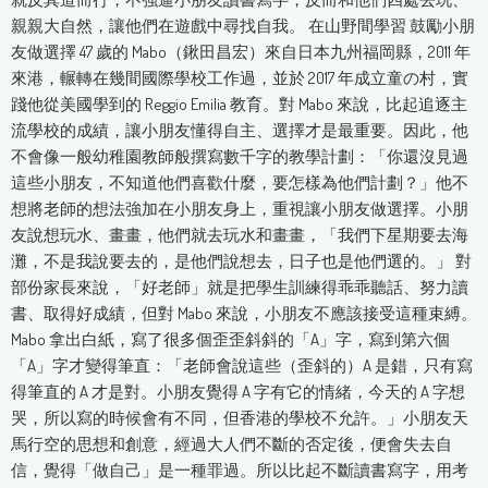
親親大自然，讓他們在遊戲中尋找自我。 在山野間學習 鼓勵小朋
友做選擇 47 歲的 Mabo（鍬田昌宏）來自日本九州福岡縣，2011 年
來港，輾轉在幾間國際學校工作過，並於 2017 年成立童の村，實
踐他從美國學到的 Reggio Emilia 教育。對 Mabo 來說，比起追逐主
流學校的成績，讓小朋友懂得自主、選擇才是最重要。因此，他
不會像一般幼稚園教師般撰寫數千字的教學計劃：「你還沒見過
這些小朋友，不知道他們喜歡什麼，要怎樣為他們計劃？」他不
想將老師的想法強加在小朋友身上，重視讓小朋友做選擇。小朋
友說想玩水、畫畫，他們就去玩水和畫畫，「我們下星期要去海
灘，不是我說要去的，是他們說想去，日子也是他們選的。」 對
部份家長來說，「好老師」就是把學生訓練得乖乖聽話、努力讀
書、取得好成績，但對 Mabo 來說，小朋友不應該接受這種束縛。
Mabo 拿出白紙，寫了很多個歪歪斜斜的「A」字，寫到第六個
「A」字才變得筆直：「老師會說這些（歪斜的）A 是錯，只有寫
得筆直的 A 才是對。小朋友覺得 A 字有它的情緒，今天的 A 字想
哭，所以寫的時候會有不同，但香港的學校不允許。」小朋友天
馬行空的思想和創意，經過大人們不斷的否定後，便會失去自
信，覺得「做自己」是一種罪過。所以比起不斷讀書寫字，用考