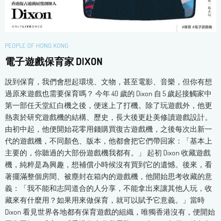
PEOPLE OF HONG KONG
電子遊戲保育家 DIXON
說到保育，我們會想起環境、文物，甚至電影、音樂，但你有想
過原來遊戲也需要保育嗎？ 今年 40 歲的 Dixon 自 5 歲起接觸家中
第一部任天堂紅白機之後，便迷上了打機。除了玩遊戲外，他更
熱衷於研究遊戲機的結構、歷史，長大後更赴美修讀遊戲設計。
由初中起，他便開始花零用錢購買復古遊戲機，之後每次出新一
代的遊戲機，不同顏色、版本，他都會把它們帶回家：「基本上
主要的，你聽過的大部份遊戲機我都有。」 起初 Dixon 收藏遊戲
機，純粹是為興趣，想補償小時候沒有買到它的遺憾。後來，看
著擺滿整個房間、被塵封在箱內的遊戲機，他開始思考收藏的意
義：「我不能和志同道合的人分享，不能拿出來讓其他人玩，收
藏來有什麼用？如果用來做保育，就可以賦予它意義。」當時
Dixon 看見世界各地都有保育遊戲的組織，唯獨香港沒有，便開始