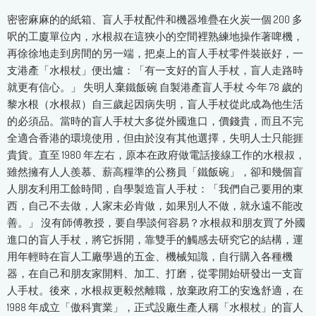
密密麻麻的的紙箱、盲人手杖配件和機器堆疊在火炭一個 200 多
呎的工廈單位內，水根叔在這狹小的空間裡熟練地操作著啤機，
再徐徐地走到房間的另一端，把桌上的盲人手杖零件裝嵌好，一
支港產「水根杖」便出爐：「有一支好的盲人手杖，盲人走路時
就更有信心。」 失明人棄鐵飯碗 自製港產盲人手杖 今年 78 歲的
黎水根（水根叔）自三歲起因病失明，盲人手杖從此成為他生活
的必須品。當時的盲人手杖大多從外國進口，價錢貴，而且不完
全適合香港的環境使用，但由於沒有其他選擇，失明人士只能捱
貴貨。直至 1980 年左右，原本在政府做電話接線工作的水根叔，
雖然擁有人人羨慕、薪高糧準的公務員「鐵飯碗」，卻和幾個盲
人朋友利用工餘時間，自學製造盲人手杖：「我們自己要用的東
西，自己不去做，人家未必肯做，如果別人不做，就永遠不能改
善。」 沒有師傅教授，要自學談何容易？水根叔和朋友買了外國
進口的盲人手杖，將它拆開，靠雙手的觸感去研究它的結構，運
用年輕時在盲人工廠學過的五金、機械知識，自行購入各種機
器，在自己和朋友家開料、加工、打磨，從零開始研發出一支盲
人手杖。後來，水根叔更毅然離職，放棄政府工的安逸舒適，在
1988 年成立「傲科實業」，正式設廠生產人稱「水根杖」的盲人