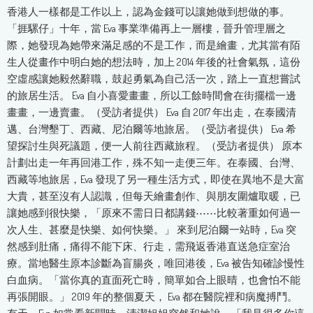
香港人一樣都是工作以上，認為金錢可以讓她做到想做的事。
「捱騾仔」十年，當 Eva 事業準備再上一層樓，晉升管理層之
際，她發現為她帶來滿足感的不是工作，而是繪畫，尤其當有陌
生人從畫作中明白她的想法時，加上 2014 年後的社會氣氛，這份
空虛感讓她毅然辭職，鼓起勇氣為自己活一次，踏上一直想嘗試
的旅居生活。 Eva 自小喜愛畫畫，所以工餘時間會在街擺檔一邊
畫畫，一邊賣畫。（受訪者提供） Eva 自 2017 年出走，在泰國清
邁、台灣墾丁、西藏、尼泊爾等地旅居。（受訪者提供） Eva 希
望探討生與死議題，便一人前往西藏旅程。（受訪者提供） 原本
計劃出走一年再回港工作，殊不知一走便三年。在泰國、台灣、
西藏等地旅居，Eva 發現了另一種生活方式，即使在異地不是大富
大貴，甚至沒有人認識，但每天繪畫創作、與朋友圍爐取暖，已
讓她感到很快樂，「原來不需日日都講錢⋯⋯比較著重如何過一
次人生、甚麼是快樂、如何快樂。」 來到尼泊爾一站時，Eva 突
然感到肚痛，痛得不能下床、行走，需飛返香港直送急症室治
療。當地醫生原本診斷為盲腸炎，唯回港後，Eva 被告知確診慢性
白血病。「當你真的直面死亡時，簡單如合上眼晴，也會怕不能
再張開眼。」 2019 年的整個夏天， Eva 都在醫院裡和病魔搏鬥。