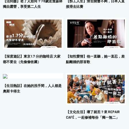
【活到盡】老了又如何？78歲走進森林
【扮工人生】滑去開會不夠，日本人直
獨自露營，享受第二人生
接滑去比賽
【深度遊記】東京 1.7 分的咖啡店 大家
【知性愛情】他一直聽，她一直忍，差
都不要去（先偷偷收藏）
點離婚的那首歌
【生活熱話】在她的洗手間，人人都是
奧斯卡得主
【文化生活】壞了就丟？來 REPAIR
CAFÉ，一起修補每份「獨一無二」