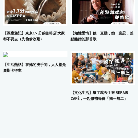
【深度遊記】東京 1.7 分的咖啡店 大家
【知性愛情】他一直聽，她一直忍，差
都不要去（先偷偷收藏）
點離婚的那首歌
【生活熱話】在她的洗手間，人人都是
奧斯卡得主
【文化生活】壞了就丟？來 REPAIR
CAFÉ，一起修補每份「獨一無二」