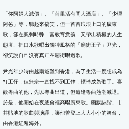
「你阿媽大減價」、「荷里活有間大酒店」、「少理
阿爸」等，聽起來搞笑，但一首首琅琅上口的廣東
歌，卻在諷刺時弊，富教育意義，又帶出積極的人生
態度。把口水歌唱出獨特風格的「廟街王子」尹光，
卻笑說自己沒有真正在廟街唱過歌。
尹光年少時由越南逃難到香港，為了生活一度想成為
打工仔，但無奈一直找不到工作，輾轉成為歌手。喜
歡粵曲的他，先以粵曲出道，但遭逢粵曲熱潮減退。
於是，他開始在夜總會裡高唱廣東歌。幽默詼諧、市
井貼地的歌曲與演譯，讓他曾登上大大小小的舞台，
由香港紅遍海外。