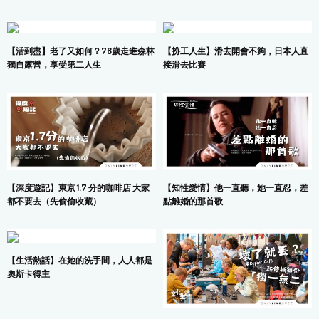
【活到盡】老了又如何？78歲走進森林
【扮工人生】滑去開會不夠，日本人直
獨自露營，享受第二人生
接滑去比賽
【深度遊記】東京 1.7 分的咖啡店 大家
【知性愛情】他一直聽，她一直忍，差
都不要去（先偷偷收藏）
點離婚的那首歌
【生活熱話】在她的洗手間，人人都是
奧斯卡得主