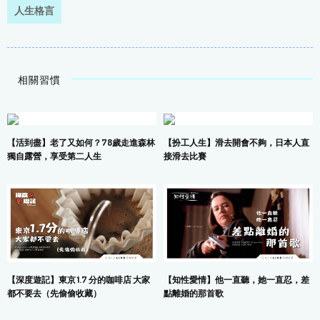
人生格言
相關習慣
【活到盡】老了又如何？78歲走進森林
【扮工人生】滑去開會不夠，日本人直
獨自露營，享受第二人生
接滑去比賽
【深度遊記】東京 1.7 分的咖啡店 大家
【知性愛情】他一直聽，她一直忍，差
都不要去（先偷偷收藏）
點離婚的那首歌