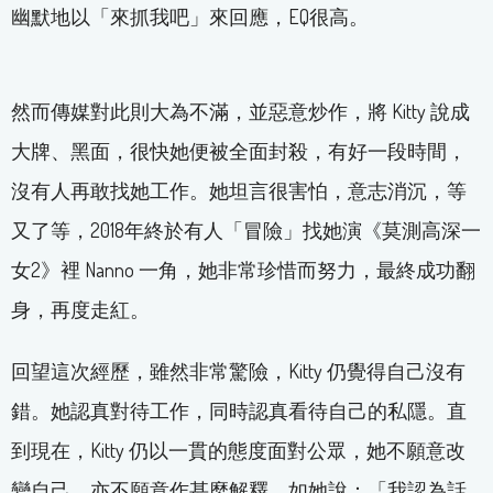
幽默地以「來抓我吧」來回應，EQ很高。
然而傳媒對此則大為不滿，並惡意炒作，將 Kitty 說成
大牌、黑面，很快她便被全面封殺，有好一段時間，
沒有人再敢找她工作。她坦言很害怕，意志消沉，等
又了等，2018年終於有人「冒險」找她演《莫測高深一
女2》裡 Nanno 一角，她非常珍惜而努力，最終成功翻
身，再度走紅。
回望這次經歷，雖然非常驚險，Kitty 仍覺得自己沒有
錯。她認真對待工作，同時認真看待自己的私隱。直
到現在，Kitty 仍以一貫的態度面對公眾，她不願意改
變自己，亦不願意作甚麼解釋，如她說：「我認為話