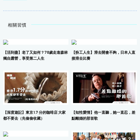
相關習慣
【活到盡】老了又如何？78歲走進森林
【扮工人生】滑去開會不夠，日本人直
獨自露營，享受第二人生
接滑去比賽
【深度遊記】東京 1.7 分的咖啡店 大家
【知性愛情】他一直聽，她一直忍，差
都不要去（先偷偷收藏）
點離婚的那首歌