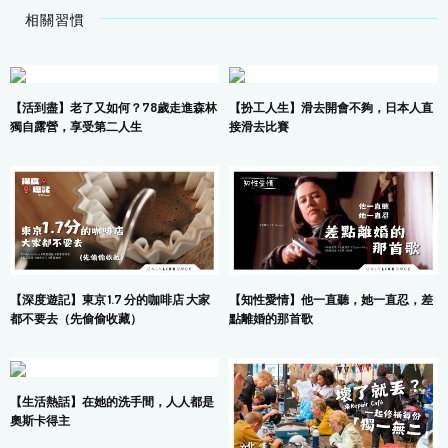
相關習慣
【活到盡】老了又如何？78歲走進森林
【扮工人生】滑去開會不夠，日本人直
獨自露營，享受第二人生
接滑去比賽
【深度遊記】東京 1.7 分的咖啡店 大家
【知性愛情】他一直聽，她一直忍，差
都不要去（先偷偷收藏）
點離婚的那首歌
【生活熱話】在她的洗手間，人人都是
奧斯卡得主