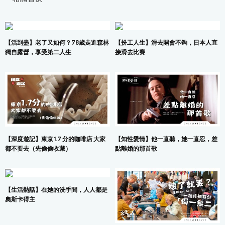
【活到盡】老了又如何？78歲走進森林
【扮工人生】滑去開會不夠，日本人直
獨自露營，享受第二人生
接滑去比賽
【深度遊記】東京 1.7 分的咖啡店 大家
【知性愛情】他一直聽，她一直忍，差
都不要去（先偷偷收藏）
點離婚的那首歌
【生活熱話】在她的洗手間，人人都是
奧斯卡得主