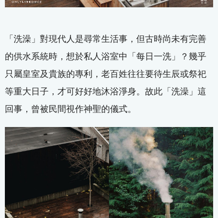
「洗澡」對現代人是尋常生活事，但古時尚未有完善
的供水系統時，想於私人浴室中「每日一洗」？幾乎
只屬皇室及貴族的專利，老百姓往往要待生辰或祭祀
等重大日子，才可好好地沐浴淨身。故此「洗澡」這
回事，曾被民間視作神聖的儀式。