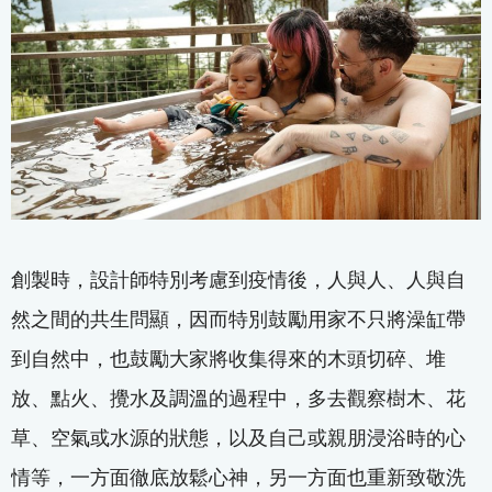
創製時，設計師特別考慮到疫情後，人與人、人與自
然之間的共生問顯，因而特別鼓勵用家不只將澡缸帶
到自然中，也鼓勵大家將收集得來的木頭切碎、堆
放、點火、攪水及調溫的過程中，多去觀察樹木、花
草、空氣或水源的狀態，以及自己或親朋浸浴時的心
情等，一方面徹底放鬆心神，另一方面也重新致敬洗