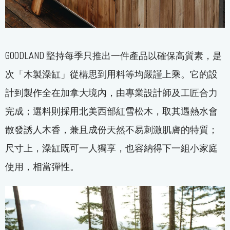
GOODLAND 堅持每季只推出一件產品以確保高質素，是
次「木製澡缸」從構思到用料等均嚴謹上乘。它的設
計到製作全在加拿大境內，由專業設計師及工匠合力
完成；選料則採用北美西部紅雪松木，取其遇熱水會
散發誘人木香，兼且成份天然不易刺激肌膚的特質；
尺寸上，澡缸既可一人獨享，也容納得下一組小家庭
使用，相當彈性。