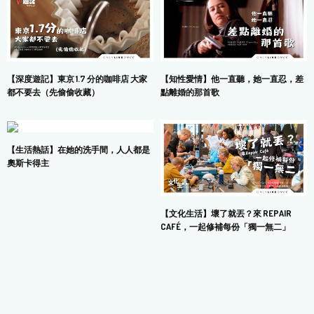
【深度遊記】東京 1.7 分的咖啡店 大家
【知性愛情】他一直聽，她一直忍，差
都不要去（先偷偷收藏）
點離婚的那首歌
【生活熱話】在她的洗手間，人人都是
奧斯卡得主
【文化生活】壞了就丟？來 REPAIR
CAFÉ，一起修補每份「獨一無二」