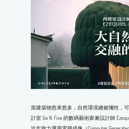
當建築物愈來愈多，自然環境總被犧牲，
計室 Six N. Five 的數碼藝術家兼設計師 Ez
近年致力運用電腦成像（Computer Gener