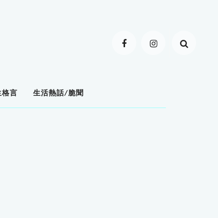
生格言
生活熱話/脆聞