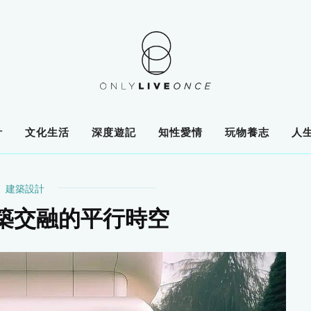
計
文化生活
深度遊記
知性愛情
玩物養志
人
建築設計
築交融的平行時空