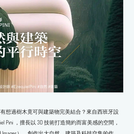
可有想過樹木竟可與建築物完美結合？來自西班牙設
equiel Pini ，擅長以 3D 技術打造簡約而富美感的空間，
ated Images），創作出大自然、建築及科技交集的作