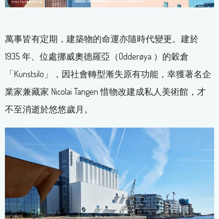
萬事皆有定期，建築物的命運亦隨時代變更。建於
1935 年、位處挪威奧德羅亞（Odderøya ）的穀倉
「Kunstsilo」，因社會轉型漸失原有功能，幸獲著名企
業家兼藏家 Nicolai Tangen 惜物改建成私人美術館，才
不至消逝於悠悠歲月。