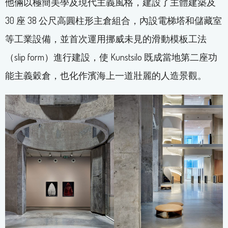
他倆以極簡美學及現代主義風格，建設了主體建築及
30 座 38 公尺高圓柱形主倉組合，內設電梯塔和儲藏室
等工業設備，並首次運用挪威未見的滑動模板工法
（slip form）進行建設，使 Kunstsilo 既成當地第二座功
能主義穀倉，也化作濱海上一道壯麗的人造景觀。