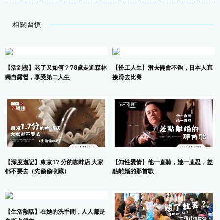
相關習慣
【活到盡】老了又如何？78歲走進森林
【扮工人生】滑去開會不夠，日本人直
獨自露營，享受第二人生
接滑去比賽
【深度遊記】東京 1.7 分的咖啡店 大家
【知性愛情】他一直聽，她一直忍，差
都不要去（先偷偷收藏）
點離婚的那首歌
【生活熱話】在她的洗手間，人人都是