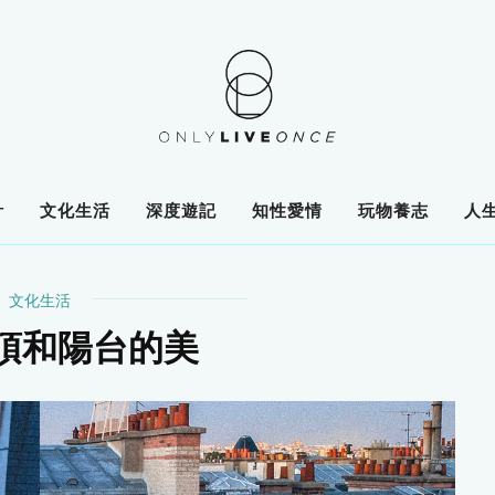
計
文化生活
深度遊記
知性愛情
玩物養志
人
文化生活
頂和陽台的美