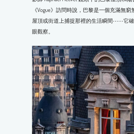
《Vogue》訪問時說，巴黎是一個充滿無
屋頂或街道上捕捉那裡的生活瞬間⋯⋯它
眼觀察。