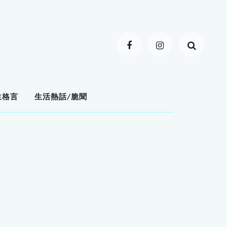
生格言
生活熱話/脆聞