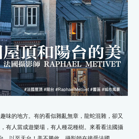
滿趣味的地方。有的看似雜亂無章，龍蛇混雜，卻又
台，有人當成遊樂場，有人種花種樹。來看看法國攝
黎屋頂和陽台，以至天台！美不勝收。攝影師在接受法國