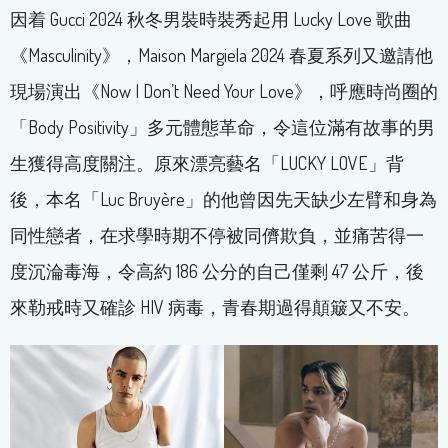
因着 Gucci 2024 秋冬男裝時裝秀起用 Lucky Love 歌曲
《Masculinity》，Maison Margiela 2024 春夏系列又邀請他
現場演出《Now I Don’t Need Your Love》，呼應時尚圈的
「Body Positivity」多元體態革命，令這位滿有故事的男
生獲得高度關注。原來漂亮藝名「LUCKY LOVE」背
後，本名「Luc Bruyère」的他曾因先天缺少左臂和身為
同性戀者，在求學時期不停被同儕欺負，並痛苦得一
度沉淪毒海，令高約 186 公分的自己僅剩 47 公斤，後
來勒戒時又確診 HIV 病毒，青春期過得顛簸又不安。