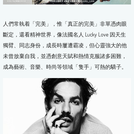
人們常執着「完美」，惟「真正的完美」非單憑肉眼
斷定，還看精神世界，像法國名人 Lucky Love 因天生
獨臂、同志身份，成長時屢遭霸凌，但心靈強大的他
未曾放棄自我，並憑創意天賦和熱情克服諸多困難，
成為藝術、音樂、時尚等領域「隻手」可熱的驕子。