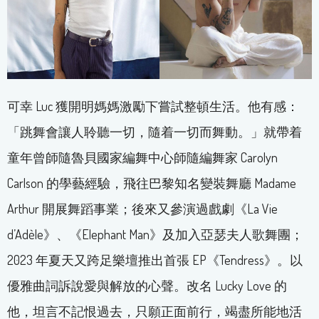
可幸 Luc 獲開明媽媽激勵下嘗試整頓生活。他有感：
「跳舞會讓人聆聽一切，隨着一切而舞動。」就帶着
童年曾師隨魯貝國家編舞中心師隨編舞家 Carolyn
Carlson 的學藝經驗，飛往巴黎知名變裝舞廳 Madame
Arthur 開展舞蹈事業；後來又參演過戲劇《La Vie
d’Adèle》、《Elephant Man》及加入亞瑟夫人歌舞團；
2023 年夏天又跨足樂壇推出首張 EP《Tendress》。以
優雅曲詞訴說愛與解放的心聲。改名 Lucky Love 的
他，坦言不記恨過去，只願正面前行，竭盡所能地活