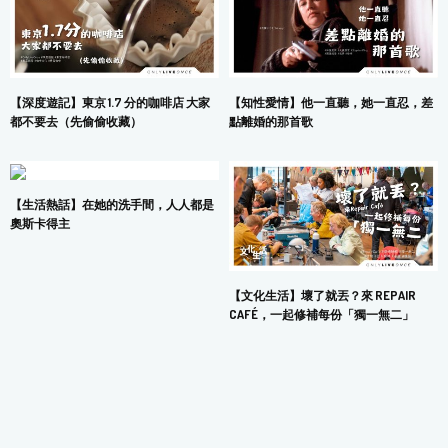
【深度遊記】東京 1.7 分的咖啡店 大家
【知性愛情】他一直聽，她一直忍，差
都不要去（先偷偷收藏）
點離婚的那首歌
【生活熱話】在她的洗手間，人人都是
奧斯卡得主
【文化生活】壞了就丟？來 REPAIR
CAFÉ，一起修補每份「獨一無二」