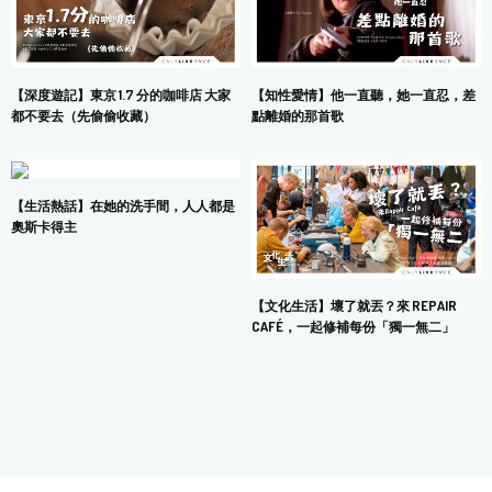
【深度遊記】東京 1.7 分的咖啡店 大家
【知性愛情】他一直聽，她一直忍，差
都不要去（先偷偷收藏）
點離婚的那首歌
【生活熱話】在她的洗手間，人人都是
奧斯卡得主
【文化生活】壞了就丟？來 REPAIR
CAFÉ，一起修補每份「獨一無二」