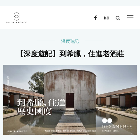
深度遊記
【深度遊記】到希臘，住進老酒莊