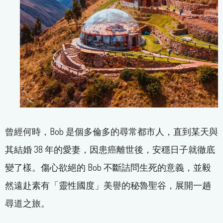
曾經何時，Bob 是個多倫多的尋常都市人，直到某天與
其結婚 38 年的愛妻，因患癌離世後，安穩日子就徹底
變了樣。傷心欲絕的 Bob 不斷詰問生死的意義，並毅
然遠赴素有「靈性國度」美譽的秘魯聖谷，展開一趟
尋道之旅。