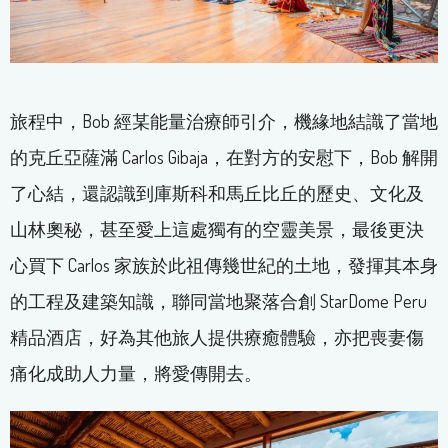
旅程中，Bob 經某能量治療師引介，機緣地結識了當地
的克丘亞薩滿 Carlos Gibaja，在對方的安慰下，Bob 解開
了心結，還認識到庫斯科和馬丘比丘的歷史、文化及
山林奧秘，甚至愛上這處獨有的空靈美景，最後更決
心買下 Carlos 家族於此祖傳幾世紀的土地，發揮其本身
的工程及建築知識，聯同當地聚落合創 StarDome Peru
精品酒店，好為其他旅人提供療癒體驗，亦把喪妻傷
痛化成助人力量，將愛傳開去。