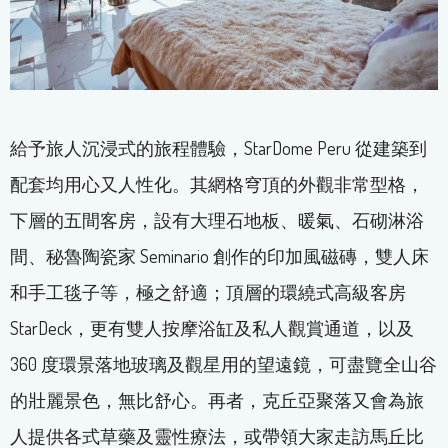
給予旅人沉浸式的旅程體驗，StarDome Peru 從建築到
配套均用心又人性化。其網格穹頂的外觀非常型格，
下層的五間客房，設有大理石地板、暖氣、石砌淋浴
間、秘魯陶瓷家 Seminario 創作的印加風磁磚，雙人床
和手工毯子等，極之舒適；頂層的環繞式高級客房
StarDeck，更有雙人按摩浴缸及私人觀賞通道，以及
360 度環景落地玻璃及觀星用的望遠鏡，可盡覽全山谷
的壯麗景色，無比舒心。再者，克丘亞聚落又會為旅
人提供各式草藥及靈性療法，或帶領大家走訪馬丘比