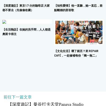
【深度遊記】東京 1.7 分的咖啡店 大家
【知性愛情】他一直聽，她一直忍，差
都不要去（先偷偷收藏）
點離婚的那首歌
【生活熱話】在她的洗手間，人人都是
奧斯卡得主
【文化生活】壞了就丟？來 REPAIR
CAFÉ，一起修補每份「獨一無二」
前往下一篇文章
COPYRIGHT © 2024 MARS DIGITAL LIMITED.
使用條款
|
私隱政策
【深度遊記】曼谷打卡天堂Papaya Studio