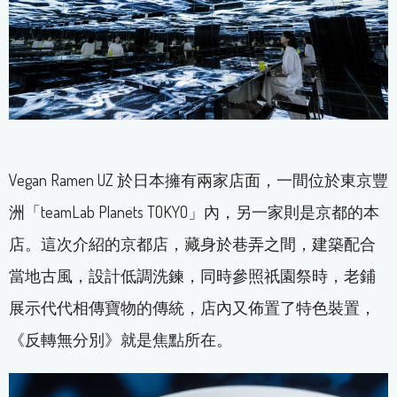
Vegan Ramen UZ 於日本擁有兩家店面，一間位於東京豐
洲「teamLab Planets TOKYO」內，另一家則是京都的本
店。這次介紹的京都店，藏身於巷弄之間，建築配合
當地古風，設計低調洗鍊，同時參照祇園祭時，老鋪
展示代代相傳寶物的傳統，店內又佈置了特色裝置，
《反轉無分別》就是焦點所在。