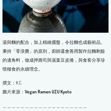
湯與麵的配合，加上精緻擺盤，令拉麵也成藝術品。
秉持「零浪費」的原則，廚師還會善用製作拉麵剩餘
的邊角料，做成押壽司與湯葉豆皮捲，與食客分享珍
惜糧食的永續理念。
撰文：K.C.
圖片來源：
Vegan Ramen UZU Kyoto
＿＿＿＿＿＿＿＿＿＿＿＿＿＿＿＿＿＿＿