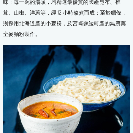
味；每一碗的湯頭，均精選最優質的國產昆布、椎
茸、山椒、洋蔥等，經 12 小時熬煮而成；至於麵條，
則採用北海道產的小麥粉，及宮崎縣綾町產的無農藥
全麥麵粉製作。