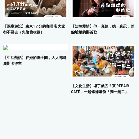
【深度遊記】東京 1.7 分的咖啡店 大家
【知性愛情】他一直聽，她一直忍，差
都不要去（先偷偷收藏）
點離婚的那首歌
【生活熱話】在她的洗手間，人人都是
奧斯卡得主
【文化生活】壞了就丟？來 REPAIR
CAFÉ，一起修補每份「獨一無二」