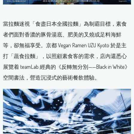
當拉麵迷視「食盡日本全國拉麵」為制霸目標，素食
者們面對香濃的豚骨湯底、肥美的叉燒或足料海鮮
等，卻無福享受。京都 Vegan Ramen UZU Kyoto 於是主
打「蔬食拉麵」，以照顧素食客的需求，店內還悉心
展覽着 teamLab 經典的《反轉無分別——Black in White》
空間書法，營造沉浸式的藝術餐飲體驗。