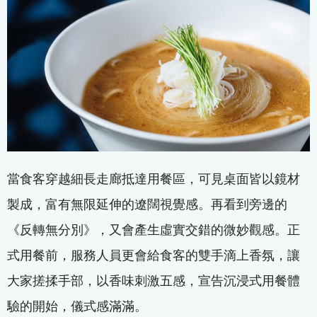
當食客穿越細長走廊抵達用餐區，可見桌面皆以鏡材
製成，富有無限延伸的遼闊視覺感。再看到旁邊的
《反轉無分別》，又會產生虛實交錯的微妙觀感。正
式用餐前，服務人員更會給食客的雙手滴上香氛，讓
大家搓揉手部，以香味刺激五感，宣告沉浸式用餐體
驗的開始，儀式感滿滿。