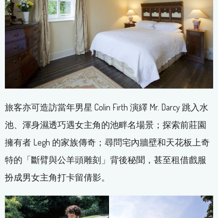
旅客亦可造訪當年男星 Colin Firth 演繹 Mr. Darcy 跳入水
池、渾身濕透巧遇女主角的池畔名場景；探索前莊園
擁有者 Legh 的家族傳奇；尋問宅內牆壁和天花板上奇
特的「斷臂與公羊頭雕刻」背後秘聞，甚至租借戲服
扮成男女主角打卡留倩影。