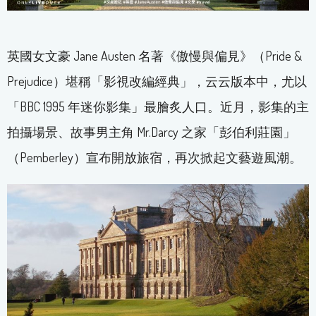
英國女文豪 Jane Austen 名著《傲慢與偏見》（Pride &
Prejudice）堪稱「影視改編經典」，云云版本中，尤以
「BBC 1995 年迷你影集」最膾炙人口。近月，影集的主
拍攝場景、故事男主角 Mr.Darcy 之家「彭伯利莊園」
（Pemberley）宣布開放旅宿，再次掀起文藝遊風潮。