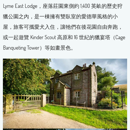
Lyme East Lodge，座落莊園東側約 1,400 英畝的歷史狩
獵公園之內，是一棟擁有雙臥室的愛德華風格的小
屋，旅客可攜愛犬入住，讓牠們在後花園自由奔跑，
或一起遊覽 Kinder Scout 高原和 16 世紀的獵宴塔（Cage
Banqueting Tower）等如畫景色。