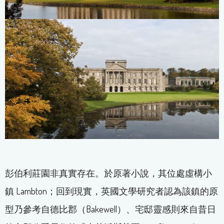
彭伯利莊園非真實存在。於原著小說，其位處虛構小
鎮 Lambton；回到現實，英國文學研究者認為該鎮的原
型乃參考自德比郡（Bakewell）、宅邸靈感則來自昔日