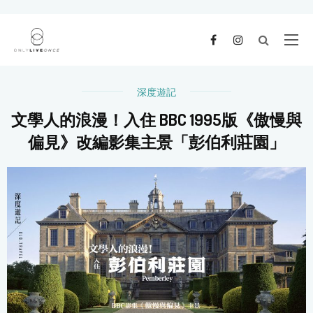
深度遊記
文學人的浪漫！入住 BBC 1995版《傲慢與
偏見》改編影集主景「彭伯利莊園」