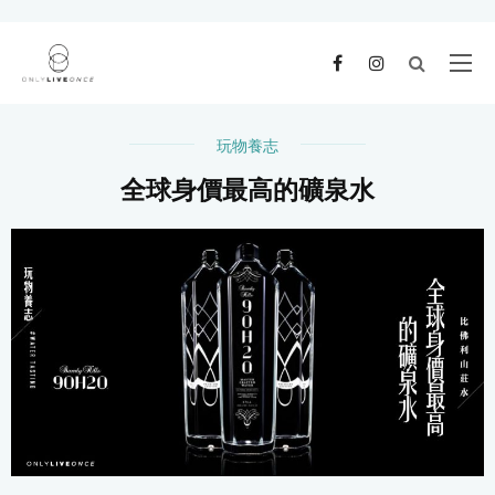
玩物養志
全球身價最高的礦泉水