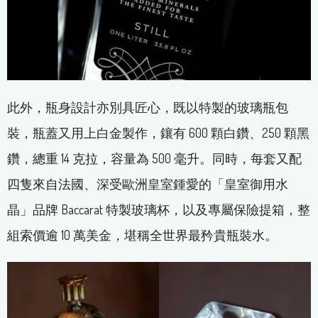
此外，瓶身設計亦別具匠心，既以特製的玻璃瓶包
裝，瓶蓋又用上白金製作，鑲有 600 顆白鑽、250 顆黑
鑽，總重 14 克拉，容量為 500 毫升。同時，每套又配
四隻來自法國、深受歐洲皇室鍾愛的「皇室御用水
晶」品牌 Baccarat 特製玻璃杯，以及專屬保險提箱，整
組索價逾 10 萬美金，堪稱全世界最矜貴瓶裝水。