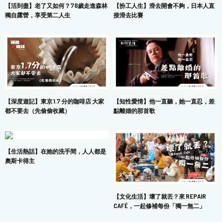
【活到盡】老了又如何？78歲走進森林
【扮工人生】滑去開會不夠，日本人直
獨自露營，享受第二人生
接滑去比賽
【深度遊記】東京 1.7 分的咖啡店 大家
【知性愛情】他一直聽，她一直忍，差
都不要去（先偷偷收藏）
點離婚的那首歌
【生活熱話】在她的洗手間，人人都是
奧斯卡得主
【文化生活】壞了就丟？來 REPAIR
CAFÉ，一起修補每份「獨一無二」