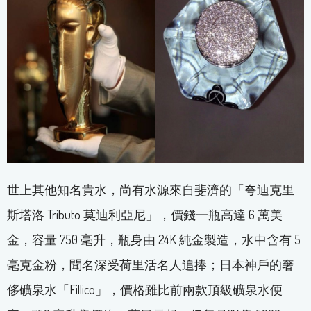
世上其他知名貴水，尚有水源來自斐濟的「夸迪克里
斯塔洛 Tributo 莫迪利亞尼」，價錢一瓶高達 6 萬美
金，容量 750 毫升，瓶身由 24K 純金製造，水中含有 5
毫克金粉，聞名深受荷里活名人追捧；日本神戶的奢
侈礦泉水「Fillico」，價格雖比前兩款頂級礦泉水便