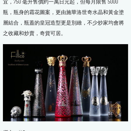
宜，750 毫升售價約一萬日元起，但每月限售 5000
瓶，瓶身的霜花圖案，更由施華洛世奇水晶和黃金塗
層結合，瓶蓋的皇冠造型更是別緻，不少炒家均會將
之收藏和炒賣，奇貨可居。