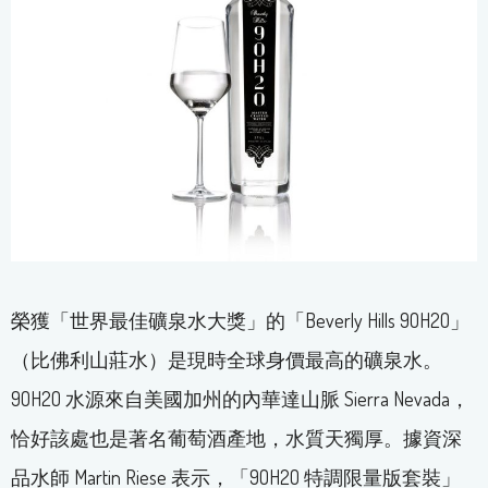
榮獲「世界最佳礦泉水大獎」的「Beverly Hills 9OH2O」
（比佛利山莊水）是現時全球身價最高的礦泉水。
9OH2O 水源來自美國加州的內華達山脈 Sierra Nevada，
恰好該處也是著名葡萄酒產地，水質天獨厚。據資深
品水師 Martin Riese 表示，「9OH2O 特調限量版套裝」