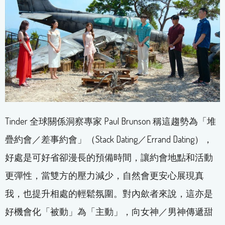
Tinder 全球關係洞察專家 Paul Brunson 稱這趨勢為「堆
疊約會／差事約會」（Stack Dating／Errand Dating），
好處是可好省卻漫長的預備時間，讓約會地點和活動
更彈性，當雙方的壓力減少，自然會更安心展現真
我，也提升相處的輕鬆氛圍。對內歛者來說，這亦是
好機會化「被動」為「主動」，向女神／男神傳遞甜