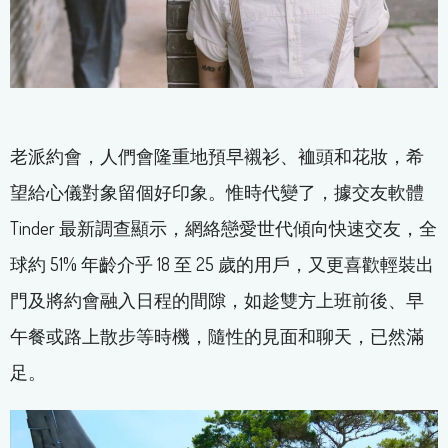
老派約會，人們會隆重地預早襯衫、裇頭和花妝，希
望給心儀對象留個好印象。惟時代變了，據交友軟體
Tinder 最新調查顯示，網絡戀愛世代傾向快速交友，全
球約 51% 年齡介乎 18 至 25 歲的用戶，又更喜歡輕裝出
門及將約會融入日程的間隙，如趁雙方上班前後、早
午餐或路上散步等時機，隨性的見面和聊天，已然滿
足。