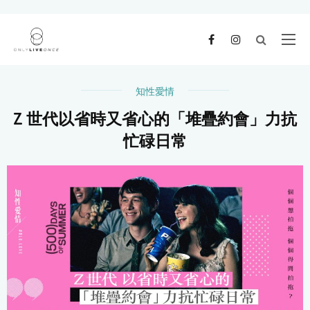
知性愛情
Z 世代以省時又省心的「堆疊約會」力抗
忙碌日常