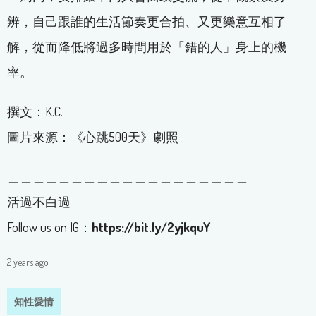
辨，自己跟誰的生活節奏更合拍、又更樂意互相了
解，從而降低將過多時間用於「錯的人」身上的機
率。
撰文：K.C.
圖片來源：《心跳500天》劇照
＿＿＿＿＿＿＿＿＿＿＿＿＿＿＿＿＿＿＿
活過不白過
Follow us on IG：
https://bit.ly/2yjkquY
2 years ago
知性愛情