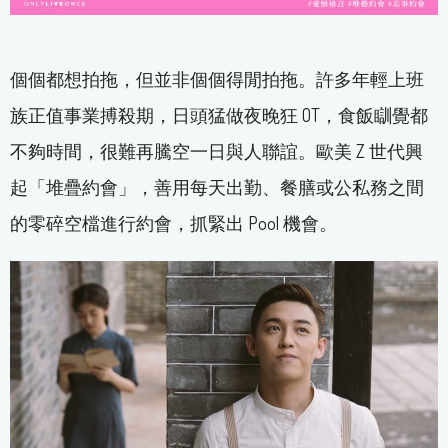
個個都想拍拖，但並非個個得閒拍拖。許多年輕上班
族正值事業搏殺期，日頭猛做夜晚狂 OT，食飯瞓覺都
不夠時間，很難再騰空一日與人聯誼。歐美 Z 世代興
起「堆疊約會」，善用每天出勤、餐膳或公私務之間
的零碎空檔進行約會，抓緊出 Pool 機會。