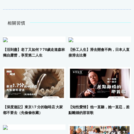
相關習慣
【活到盡】老了又如何？78歲走進森林
【扮工人生】滑去開會不夠，日本人直
獨自露營，享受第二人生
接滑去比賽
【深度遊記】東京 1.7 分的咖啡店 大家
【知性愛情】他一直聽，她一直忍，差
都不要去（先偷偷收藏）
點離婚的那首歌