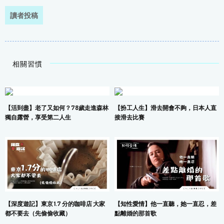
讀者投稿
相關習慣
【活到盡】老了又如何？78歲走進森林
【扮工人生】滑去開會不夠，日本人直
獨自露營，享受第二人生
接滑去比賽
【深度遊記】東京 1.7 分的咖啡店 大家
【知性愛情】他一直聽，她一直忍，差
都不要去（先偷偷收藏）
點離婚的那首歌