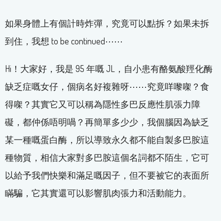
如果身體上有個計時炸彈，究竟可以點拆？如果未拆
到住，我想 to be continued⋯⋯
Hi！大家好，我是 95 年嘅 JL，自小患有酪氨酸羥化酶
缺乏症嘅女仔，個病名好複雜呀⋯⋯究竟咩嚟㗎？食
得㗎？其實它又可以稱為隱性多巴反應性肌張力障
礙，都仲係唔明喎？再簡單多少少，我個腦因為缺乏
某一種嘅蛋白酶，所以導致永久都不能自製多巴胺這
種物質，相信大家對多巴胺這個名詞都不陌生，它可
以給予我們快樂和滿足嘅因子，但不要被它的表面所
瞞騙，它其實還可以影響肌肉張力和活動能力。