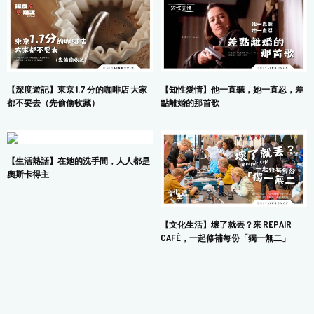
【深度遊記】東京 1.7 分的咖啡店 大家
【知性愛情】他一直聽，她一直忍，差
都不要去（先偷偷收藏）
點離婚的那首歌
【生活熱話】在她的洗手間，人人都是
奧斯卡得主
【文化生活】壞了就丟？來 REPAIR
CAFÉ，一起修補每份「獨一無二」