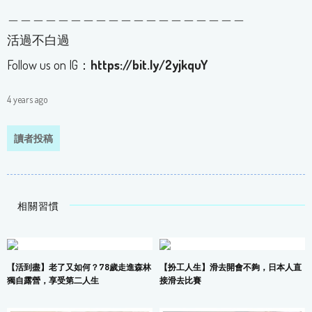
＿＿＿＿＿＿＿＿＿＿＿＿＿＿＿＿＿＿＿
活過不白過
Follow us on IG：
https://bit.ly/2yjkquY
4 years ago
讀者投稿
相關習慣
【活到盡】老了又如何？78歲走進森林
【扮工人生】滑去開會不夠，日本人直
獨自露營，享受第二人生
接滑去比賽