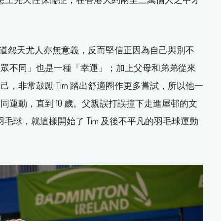
 知道怨天尤人亦無意義，反而堅信正因為自己與別不
與眾不同」也是一種「幸運」；加上父母和弟弟從來
，非常鼓勵 Tim 踏出舒適圈作更多嘗試，所以他一
運動，直到 10 歲。父親誤打誤撞下走進屋邨的文
羽毛球，就這樣開始了 Tim 及後不平凡的羽毛球運動