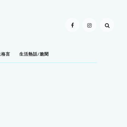
生格言
生活熱話/脆聞