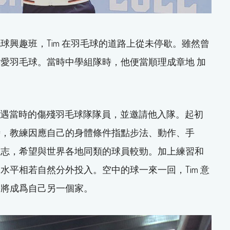
興趣班，Tim 在羽毛球的道路上從未停歇。雖然曾
愛羽毛球。當時中學組隊時，他便當順理成章地 加
，偶遇當時的傷殘羽毛球隊隊員，並邀請他入隊。起初
時，教練因應自己的身體條件指點步法、動作、手
鬥志，希望與世界各地同類的球員較勁。加上練習和
平相若自然分外投入。空中的球一來一回，Tim 意
隊將成爲自己另一個家。