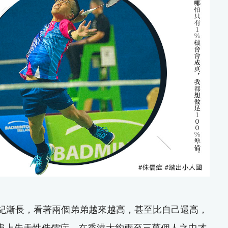
年紀漸長，看著兩個弟弟越來越高，甚至比自己還高，
他證實患上先天性侏儒症，在香港大約兩至三萬個人之中才