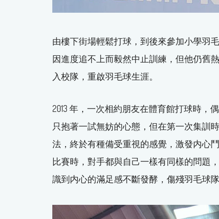
由樓下街場輕鬆打球，到後來參加小學羽毛球
因進度追不上而毅然中止訓練，但他仍舊熱
入校隊，重啟羽毛球生涯。
2013 年，一次相約朋友在體育館打球時
只抱著一試無妨的心態，但在第一次集訓
法，終於有種備受重視的感覺，激發内心
比賽時，對手都與自己一樣有同樣的問題，水
識到内心的滿足感不斷發酵，傷殘羽毛球