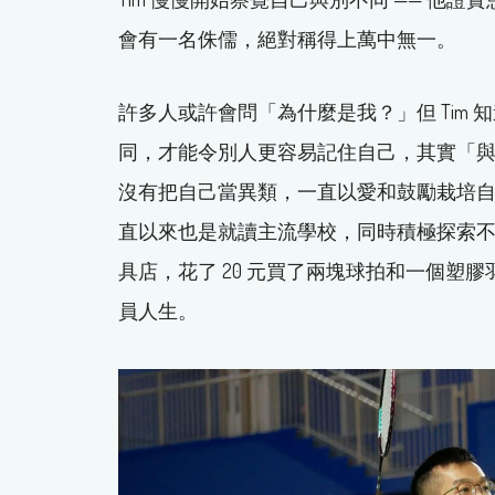
會有一名侏儒，絕對稱得上萬中無一。
許多人或許會問「為什麼是我？」但 Tim
同，才能令別人更容易記住自己，其實「
沒有把自己當異類，一直以愛和鼓勵栽培自己
直以來也是就讀主流學校，同時積極探索不同
具店，花了 20 元買了兩塊球拍和一個塑膠
員人生。