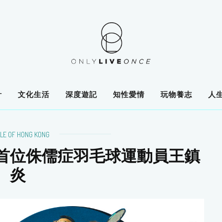
計
文化生活
深度遊記
知性愛情
玩物養志
人
LE OF HONG KONG
首位侏儒症羽毛球運動員王鎮
炎