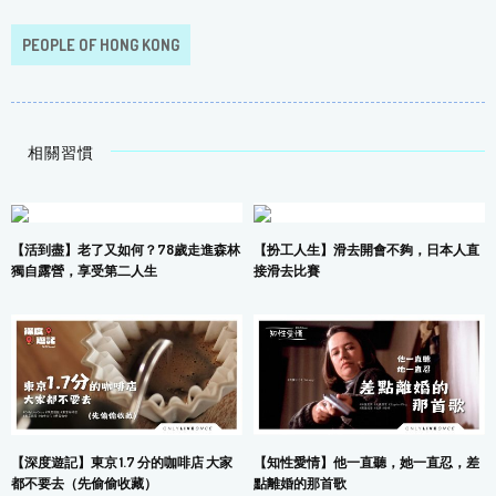
PEOPLE OF HONG KONG
相關習慣
【活到盡】老了又如何？78歲走進森林
【扮工人生】滑去開會不夠，日本人直
獨自露營，享受第二人生
接滑去比賽
【深度遊記】東京 1.7 分的咖啡店 大家
【知性愛情】他一直聽，她一直忍，差
都不要去（先偷偷收藏）
點離婚的那首歌