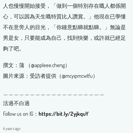
人也慢慢開始接受，「做到一個特別存在嘅人都係開
心，可以因為天生嘅特質比人讚賞。」他現在已學懂
不在意旁人的目光，「你鐘意點睇就點睇。」無論是
男是女，只要能成為自己，找到快樂，或許就已經足
夠了吧。
撰文：蒲 （@appleee.cheng）
圖片來源：受訪者提供（@mcyipmcwtfu）
＿＿＿＿＿＿＿＿＿＿＿＿＿＿＿＿＿＿＿
活過不白過
Follow us on IG：
https://bit.ly/2yjkquY
4 years ago