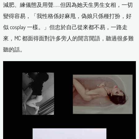
減肥、練儀態及用聲……但因為她天生男生女相，一切
變得容易，「我性格係好麻甩，偽娘只係種打扮，好
似 cosplay 一樣。」但忠於自己從來都不易，一路走
來，MC 都面得面對許多旁人的閒言閒語，聽過很多難
聽的話。