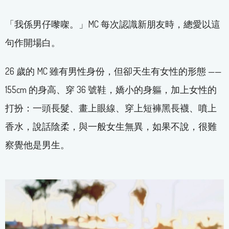
「我係男仔嚟㗎。」MC 每次認識新朋友時，總愛以這
句作開場白。
26 歲的 MC 雖有男性身份，但卻天生有女性的形態 ——
155cm 的身高、穿 36 號鞋，嬌小的身軀，加上女性的
打扮：一頭長髮、畫上眼線、穿上短褲黑長襪、噴上
香水，說話陰柔，與一般女生無異，如果不說，很難
察覺他是男生。