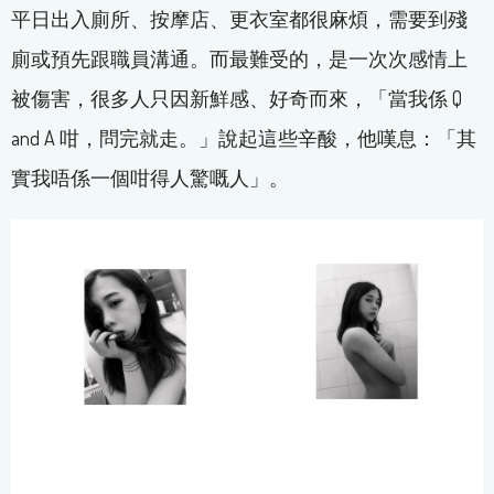
平日出入廁所、按摩店、更衣室都很麻煩，需要到殘
廁或預先跟職員溝通。而最難受的，是一次次感情上
被傷害，很多人只因新鮮感、好奇而來，「當我係 Q
and A 咁，問完就走。」說起這些辛酸，他嘆息：「其
實我唔係一個咁得人驚嘅人」。