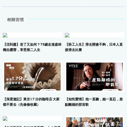
相關習慣
【活到盡】老了又如何？78歲走進森林
【扮工人生】滑去開會不夠，日本人直
獨自露營，享受第二人生
接滑去比賽
【深度遊記】東京 1.7 分的咖啡店 大家
【知性愛情】他一直聽，她一直忍，差
都不要去（先偷偷收藏）
點離婚的那首歌