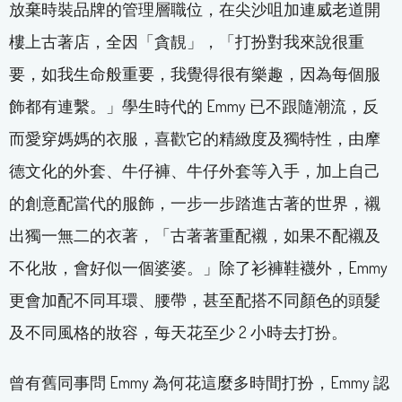
放棄時裝品牌的管理層職位，在尖沙咀加連威老道開
樓上古著店，全因「貪靚」，「打扮對我來說很重
要，如我生命般重要，我覺得很有樂趣，因為每個服
飾都有連繫。」學生時代的 Emmy 已不跟隨潮流，反
而愛穿媽媽的衣服，喜歡它的精緻度及獨特性，由摩
德文化的外套、牛仔褲、牛仔外套等入手，加上自己
的創意配當代的服飾，一步一步踏進古著的世界，襯
出獨一無二的衣著，「古著著重配襯，如果不配襯及
不化妝，會好似一個婆婆。」除了衫褲鞋襪外，Emmy
更會加配不同耳環、腰帶，甚至配搭不同顏色的頭髮
及不同風格的妝容，每天花至少 2 小時去打扮。
曾有舊同事問 Emmy 為何花這麼多時間打扮，Emmy 認