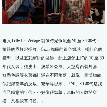
走入 Little Dot Vintage 就像時光倒流至 70 至 80 年代﹕
搶眼的霓虹燈招牌、Disco 舞廳的銀色燈球、橘紅色的
牆壁，以及五彩繽紛的裝飾，配上店舖主打的 70 至 80
年代女裝，嬉皮士、波希米亞風、大墊肩西裝外套、
鮮艷色調等衣著都排滿在不同角落，就像一個博物館
似記錄當年的反叛、繁華等思潮，「70、80 年代是我
自己鍾意的年代⋯⋯好像很繁華，當時的人敢於穿
搭，又很認真打扮。」