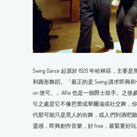
Swing Dance 起源於 1920 年哈
和圓形舞蹈。「最正的是 Swing 講求
un 便可。」Alfie 也是一個爵士鼓手。之後參加
引之處是它不像芭蕾或華爾滋或社交舞，
代那可能只是黑人的街舞，或人們到酒吧聽 Bi
靈感，即興創作音樂，好 free，最緊要好