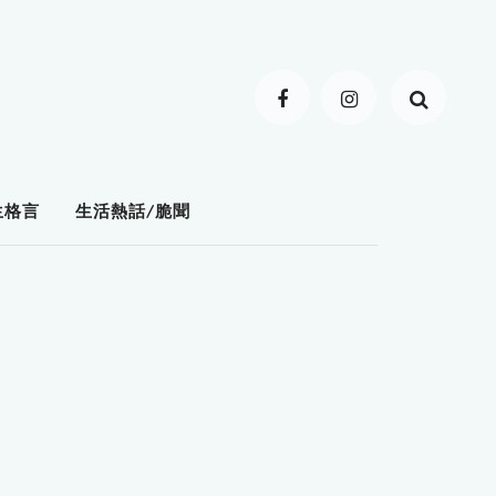
生格言
生活熱話/脆聞