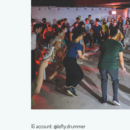
IG account: @lefty.drummer