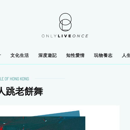
計
文化生活
深度遊記
知性愛情
玩物養志
人
LE OF HONG KONG
人跳老餅舞