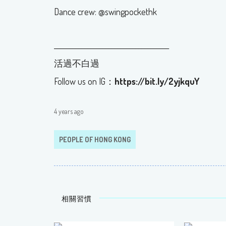
Dance crew: @swingpockethk
______________________________________
活過不白過
Follow us on IG：
https://bit.ly/2yjkquY
4 years ago
PEOPLE OF HONG KONG
相關習慣