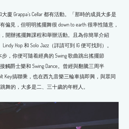
和大廈 Grappa’s Cellar 都有活動。「那時的成員大多是
，但明明搖擺舞很 down to earth 很率性隨意，
擺，開辦搖擺舞課程和舉辦活動。且為你簡單介紹
、Lindy Hop 和 Solo Jazz（詳請可到 IG 便可找到）。
的基本步，你便可隨着經典的 Swing 歌曲跳出搖擺節
觸爵士樂和 Swing Dance。曾經與翻騰三周半
M、樂隊 Cult Key搞聯乘，也在西九音樂三輪車搞即興，與眾同
學跳舞的，大多是二、三十歲的年輕人。