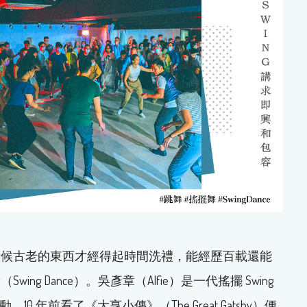
時候古老的東西才經得起時間洗禮，能經歷百載還能
g Dance）。吳彥章（Alfie）是一代搖擺 Swing
0 年前看了《大亨小傳》（The Great Gatsby）便