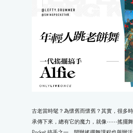
古老當時髦？為懷舊而懷舊？其實，很多
承傳下來，總有它的魔力，就像⋯⋯搖擺舞（Swin
Pocket 搞手之一，開辦搖擺舞課程也舉辦活動。1