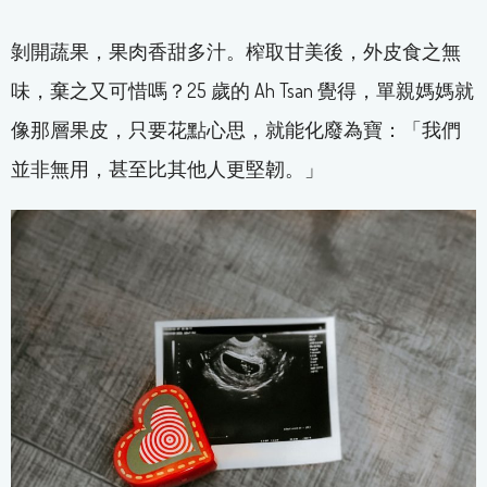
剝開蔬果，果肉香甜多汁。榨取甘美後，外皮食之無
味，棄之又可惜嗎？25 歲的 Ah Tsan 覺得，單親媽媽就
像那層果皮，只要花點心思，就能化廢為寶：「我們
並非無用，甚至比其他人更堅韌。」