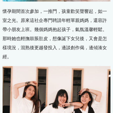
懷孕期間首次參加，一推門，孩童歡笑聲響起，如一
室之光。原來這社企專門聘請年輕單親媽媽，還容許
帶小朋友上班。幾個媽媽抱起孩子，氣氛溫馨輕鬆。
那時她也輕撫鼓脹肚皮，想像誕下女兒後，又會是怎
樣境況，混熟後更越發投入，邊談創作偈，邊傾湊女
經。