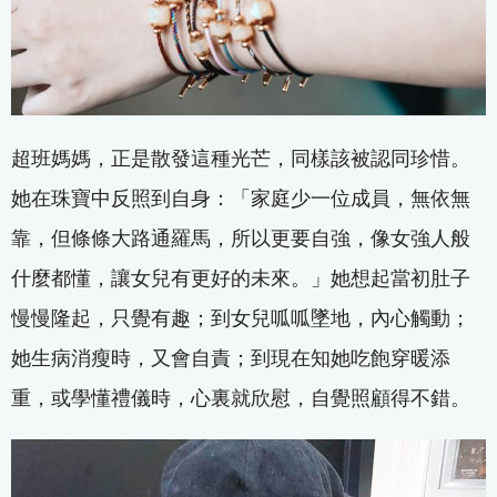
超班媽媽，正是散發這種光芒，同樣該被認同珍惜。
她在珠寶中反照到自身：「家庭少一位成員，無依無
靠，但條條大路通羅馬，所以更要自強，像女強人般
什麼都懂，讓女兒有更好的未來。」她想起當初肚子
慢慢隆起，只覺有趣；到女兒呱呱墜地，內心觸動；
她生病消瘦時，又會自責；到現在知她吃飽穿暖添
重，或學懂禮儀時，心裏就欣慰，自覺照顧得不錯。