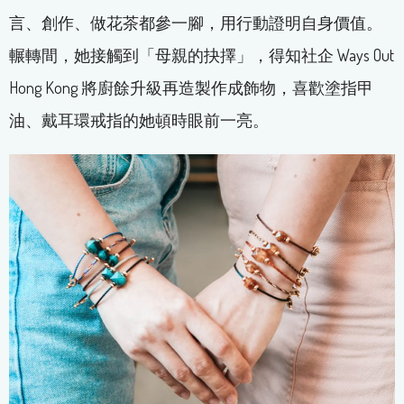
言、創作、做花茶都參一腳，用行動證明自身價值。
輾轉間，她接觸到「母親的抉擇」，得知社企 Ways Out
Hong Kong 將廚餘升級再造製作成飾物，喜歡塗指甲
油、戴耳環戒指的她頓時眼前一亮。