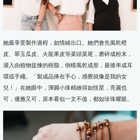
她最享受製作過程，如情緒出口。她們會先風乾橙
皮、翠玉瓜皮、火龍果皮等菜頭菜尾，磨碎成粉末，
灌入由植物提煉的樹脂，倒模風乾成形，最後串成耳
環或手繩。「製成品捧在手心，感覺就像是我的女
兒！」在她眼中，渾圓小珠精緻得如恆星，亮麗也
可，優雅又可，原本看似一文不值，都如珍珠耀眼。