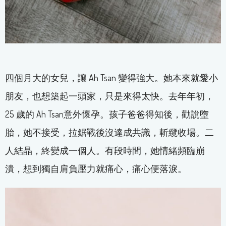
四個月大的女兒，讓 Ah Tsan 變得強大。她本來就愛小
朋友，也想築起一頭家，只是來得太快。去年年初，
25 歲的 Ah Tsan意外懷孕。孩子爸爸得知後，勸說墮
胎，她不接受，拉鋸戰後沒達成共識，斬纜收場。二
人結晶，終變成一個人。有段時間，她情緒頻臨崩
潰，想到獨自肩負壓力就痛心，痛心便落淚。