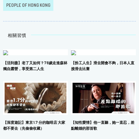
PEOPLE OF HONG KONG
相關習慣
【活到盡】老了又如何？78歲走進森林
【扮工人生】滑去開會不夠，日本人直
獨自露營，享受第二人生
接滑去比賽
【深度遊記】東京 1.7 分的咖啡店 大家
【知性愛情】他一直聽，她一直忍，差
都不要去（先偷偷收藏）
點離婚的那首歌