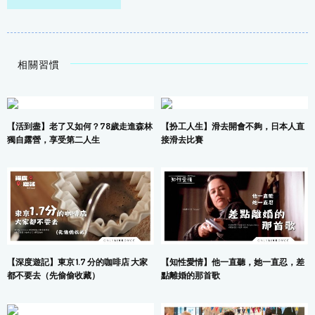
相關習慣
【活到盡】老了又如何？78歲走進森林
【扮工人生】滑去開會不夠，日本人直
獨自露營，享受第二人生
接滑去比賽
【深度遊記】東京 1.7 分的咖啡店 大家
【知性愛情】他一直聽，她一直忍，差
都不要去（先偷偷收藏）
點離婚的那首歌