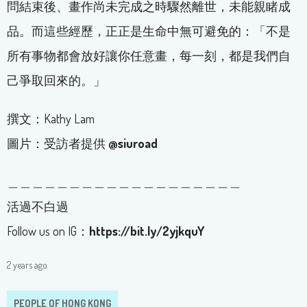
問結束後、畫作尚未完成之時驟然離世，未能親睹成
品。而這些經歷，正正是生命中無可避免的：「不是
所有事物都會放好讓你任意畫，每一刻，都是我們自
己爭取回來的。」
撰文：Kathy Lam
圖片：受訪者提供
@siuroad
＿＿＿＿＿＿＿＿＿＿＿＿＿＿＿＿＿＿＿
活過不白過
Follow us on IG：
https://bit.ly/2yjkquY
2 years ago
PEOPLE OF HONG KONG