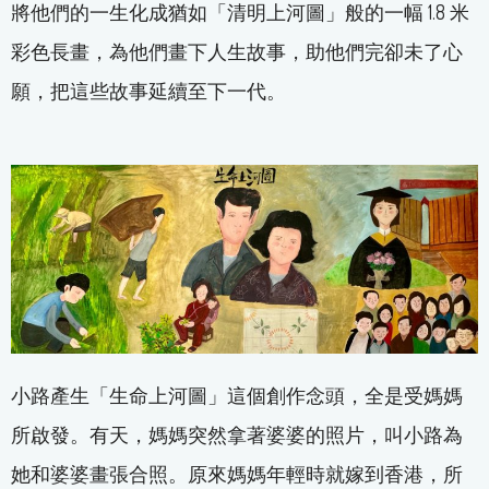
將他們的一生化成猶如「清明上河圖」般的一幅 1.8 米
彩色長畫，為他們畫下人生故事，助他們完卻未了心
願，把這些故事延續至下一代。
小路產生「生命上河圖」這個創作念頭，全是受媽媽
所啟發。有天，媽媽突然拿著婆婆的照片，叫小路為
她和婆婆畫張合照。原來媽媽年輕時就嫁到香港，所