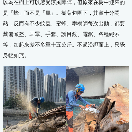
以為在樹上可以感受涼風陣陣，但原來在樹中迎來的
是「蜂」而不是「風」。樹葉包圍下，其實十分悶
熱，反而有不少蚊蟲、蜜蜂。攀樹師每次出動，都要
戴備頭盔、耳罩、手套、護目鏡、電鋸、各種繩索
等，加起來差不多重十五公斤。不過沿繩而上，只覺
身輕如燕。