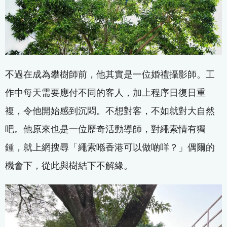
不過在成為攀樹師前，他其實是一位婚禮攝影師。工
作中每天需要應付不同的客人，加上程序日復日重
複，令他開始感到沉悶。不想對客，不如就對大自然
吧。他原來也是一位歷奇活動導師，對繩索情有獨
鍾，就上網搜尋「繩索喺香港可以做啲咩？」偶爾的
機會下，從此與樹結下不解緣。