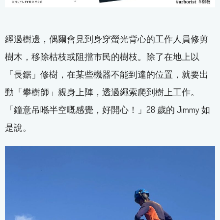
經過樹邊，偶爾會見到身穿螢光背心的工作人員修剪
樹木，移除枯枝或阻擋市民的樹枝。除了在地上以
「長鋸」修樹，在某些機器不能到達的位置，就要出
動「攀樹師」親身上陣，透過繩索爬到樹上工作。
「鐘意吊喺半空嘅感覺，好開心！」28 歲的 Jimmy 如
是說。