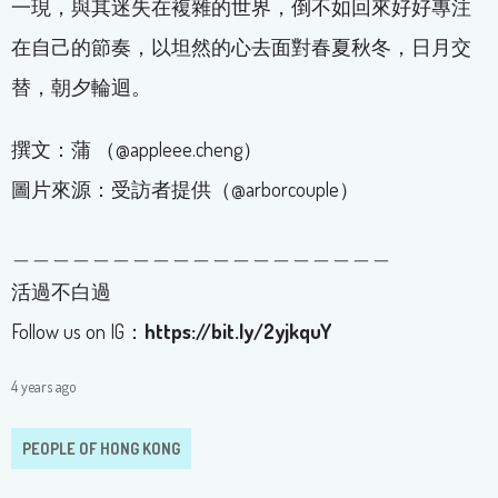
一現，與其迷失在複雜的世界，倒不如回來好好專注
在自己的節奏，以坦然的心去面對春夏秋冬，日月交
替，朝夕輪迴。
撰文：蒲 （@appleee.cheng）
圖片來源：受訪者提供（@arborcouple）
＿＿＿＿＿＿＿＿＿＿＿＿＿＿＿＿＿＿＿
活過不白過
Follow us on IG：
https://bit.ly/2yjkquY
4 years ago
PEOPLE OF HONG KONG