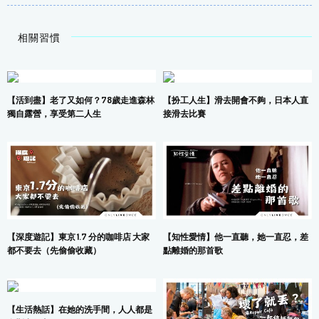
相關習慣
【活到盡】老了又如何？78歲走進森林
【扮工人生】滑去開會不夠，日本人直
獨自露營，享受第二人生
接滑去比賽
【深度遊記】東京 1.7 分的咖啡店 大家
【知性愛情】他一直聽，她一直忍，差
都不要去（先偷偷收藏）
點離婚的那首歌
【生活熱話】在她的洗手間，人人都是