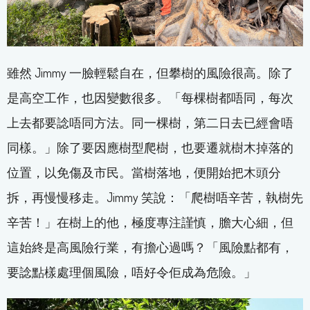
雖然 Jimmy 一臉輕鬆自在，但攀樹的風險很高。除了
是高空工作，也因變數很多。「每棵樹都唔同，每次
上去都要諗唔同方法。同一棵樹，第二日去已經會唔
同樣。」除了要因應樹型爬樹，也要遷就樹木掉落的
位置，以免傷及市民。當樹落地，便開始把木頭分
拆，再慢慢移走。Jimmy 笑說：「爬樹唔辛苦，執樹先
辛苦！」在樹上的他，極度專注謹慎，膽大心細，但
這始終是高風險行業，有擔心過嗎？「風險點都有，
要諗點樣處理個風險，唔好令佢成為危險。」