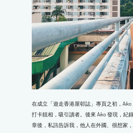
在成立「遊走香港屋邨誌」專頁之初，Aik
打卡靚相，吸引讀者。後來 Aiko 發現
章後，私訊告訴我，他人在外國、很想家