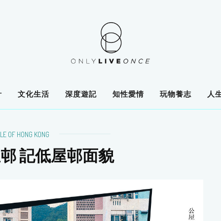
計
文化生活
深度遊記
知性愛情
玩物養志
人
LE OF HONG KONG
邨 記低屋邨面貌