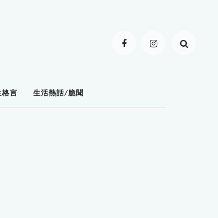
生格言
生活熱話/脆聞