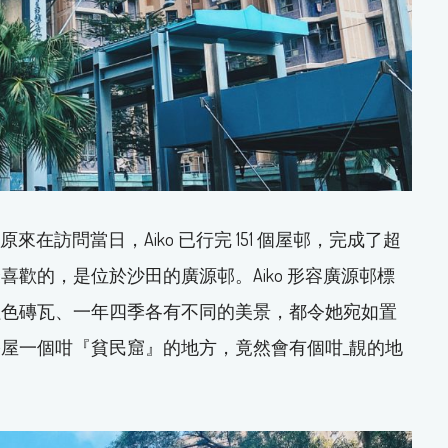
來在訪問當日，Aiko 已行完 151 個屋邨，完成了超
歡的，是位於沙田的廣源邨。Aiko 形容廣源邨標
紅色磚瓦、一年四季各有不同的美景，都令她宛如置
屋一個咁『貧民窟』的地方，竟然會有個咁_靚的地