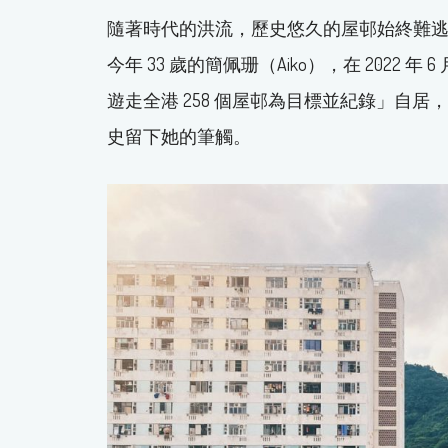
隨著時代的洪流，歷史悠久的屋邨始終難
今年 33 歲的簡佩珊（Aiko），在 202
遊走全港 258 個屋邨為目標並紀錄」自
史留下她的筆觸。