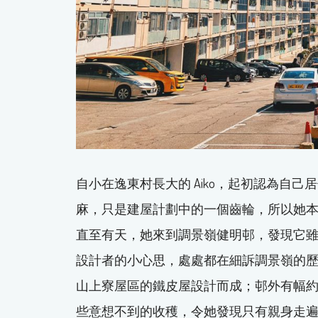
自小在逸東村長大的 Aiko，起初認為自
麻，只是建屋計劃中的一個齒輪，所以她
直至有天，她來到調景嶺健明邨，發現它
設計者的小心思，處處都在細訴調景嶺的歷
山上寮屋區的鐵皮屋設計而成；邨外有幅約 
些意想不到的收穫，令她發現只有親身走