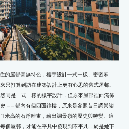
己居住的屋邨毫無特色，樓宇設計一式一樣、密密麻
本來只打算到訪在建築設計上更有心思的舊式屋邨。
雖然同是一式一樣的樓宇設計，但原來屋邨裡面滿佈
史 —— 邨內有個四面鐘樓，原來是參照昔日調景嶺
11 米高的石浮雕畫，繪出調景嶺的歷史與轉變。這
遍每個屋邨，才能在平凡中發現到不平凡，於是她下