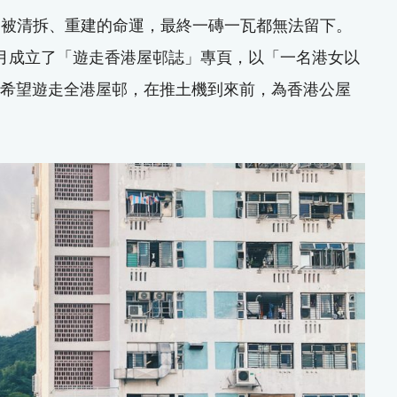
逃被清拆、重建的命運，最終一磚一瓦都無法留下。
2 年 6 月成立了「遊走香港屋邨誌」專頁，以「一名港女以
居，希望遊走全港屋邨，在推土機到來前，為香港公屋