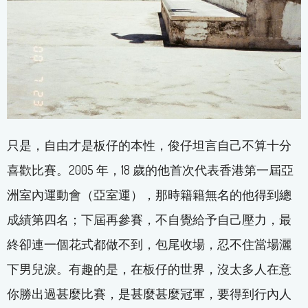
只是，自由才是板仔的本性，俊仔坦言自己不算十分
喜歡比賽。2005 年，18 歲的他首次代表香港第一屆亞
洲室內運動會（亞室運），那時籍籍無名的他得到總
成績第四名；下屆再參賽，不自覺給予自己壓力，最
終卻連一個花式都做不到，包尾收場，忍不住當場灑
下男兒淚。有趣的是，在板仔的世界，沒太多人在意
你勝出過甚麼比賽，是甚麼甚麼冠軍，要得到行內人