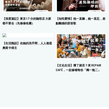
【深度遊記】東京 1.7 分的咖啡店 大家
【知性愛情】他一直聽，她一直忍，差
都不要去（先偷偷收藏）
點離婚的那首歌
【生活熱話】在她的洗手間，人人都是
奧斯卡得主
【文化生活】壞了就丟？來 REPAIR
CAFÉ，一起修補每份「獨一無二」