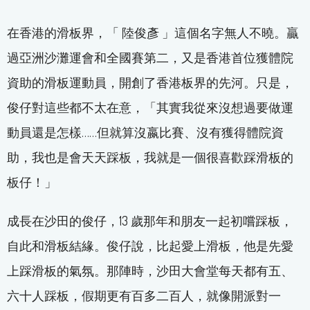
在香港的滑板界，「 陸俊彥 」這個名字無人不曉。贏
過亞洲沙灘運會和全國賽第二，又是香港首位獲體院
資助的滑板運動員，開創了香港板界的先河。只是，
俊仔對這些都不太在意，「其實我從來沒想過要做運
動員還是怎樣……但就算沒嬴比賽、沒有獲得體院資
助，我也是會天天踩板，我就是一個很喜歡踩滑板的
板仔！」
成長在沙田的俊仔，13 歲那年和朋友一起初嚐踩板，
自此和滑板結緣。俊仔說，比起愛上滑板，他是先愛
上踩滑板的氣氛。那陣時，沙田大會堂每天都有五、
六十人踩板，假期更有百多二百人，就像開派對一