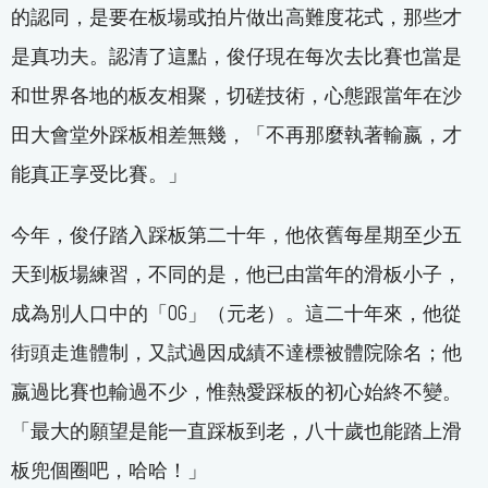
的認同，是要在板場或拍片做出高難度花式，那些才
是真功夫。認清了這點，俊仔現在每次去比賽也當是
和世界各地的板友相聚，切磋技術，心態跟當年在沙
田大會堂外踩板相差無幾，「不再那麼執著輸嬴，才
能真正享受比賽。」
今年，俊仔踏入踩板第二十年，他依舊每星期至少五
天到板場練習，不同的是，他已由當年的滑板小子，
成為別人口中的「OG」（元老）。這二十年來，他從
街頭走進體制，又試過因成績不達標被體院除名；他
嬴過比賽也輸過不少，惟熱愛踩板的初心始終不變。
「最大的願望是能一直踩板到老，八十歲也能踏上滑
板兜個圈吧，哈哈！」