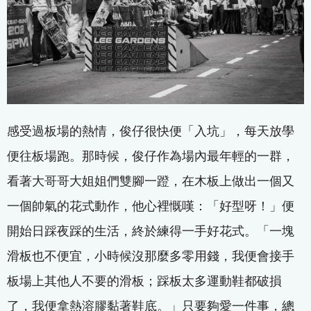
感受過板場的熱情，俊仔很快便「入坑」，每天放學
便往板場跑。那時候，俊仔作為場內最年輕的一群，
看著大哥哥大姐姐們雙腳一蹬，在木板上做出一個又
一個帥氣的花式動作，他心裡慨嘆：「好型呀！」便
開始日踩夜踩的生活，終於練得一手好花式。「一塊
滑板也不便宜，小時候沒那麼多零用錢，我便會接手
板場上其他人不要的滑板；踩板太多運動鞋都破損
了，我便拿熱溶膠黏著鞋底。」只要夠愛一件事，總