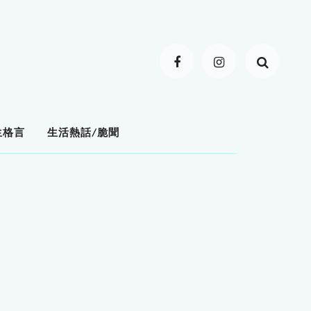
生格言
生活熱話/脆聞