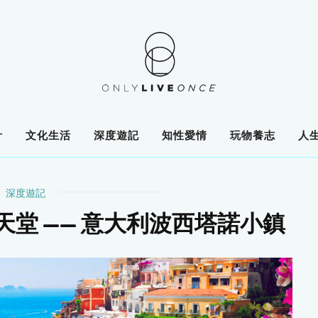
計
文化生活
深度遊記
知性愛情
玩物養志
人
深度遊記
堂 —— 意大利波西塔諾小鎮