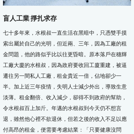
盲人工業 掙扎求存
七十多年來，水根叔一直生活在黑暗中，只憑雙手摸
索出屬於自己的光明，但近兩、三年，因為工廠的租
金問題，他的路似乎比以往更昏暗。原本落戶在穗輝
工廠大廈的水根叔，因為政府要收回工廈重建，被逼
遷往另一間私人工廠，租金貴近一倍，佔地卻少一
半。加上近三年疫情，失明人士減少外出，導致生意
淡薄。租金翻倍、收入減少，卻得不到政府的幫助，
令水根叔百上加斤。年邁的水根叔到今天仍不想言
退，雖然他心裡不欲退休，但若之後的收入不足以應
付高昂的租金，便需要考慮結業：「只要健康沒問