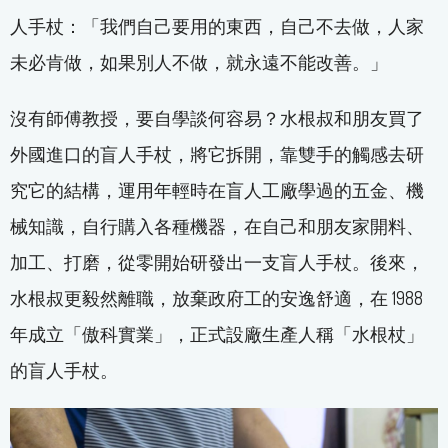
人手杖：「我們自己要用的東西，自己不去做，人家
未必肯做，如果別人不做，就永遠不能改善。」
沒有師傅教授，要自學談何容易？水根叔和朋友買了
外國進口的盲人手杖，將它拆開，靠雙手的觸感去研
究它的結構，運用年輕時在盲人工廠學過的五金、機
械知識，自行購入各種機器，在自己和朋友家開料、
加工、打磨，從零開始研發出一支盲人手杖。後來，
水根叔更毅然離職，放棄政府工的安逸舒適，在 1988
年成立「傲科實業」，正式設廠生產人稱「水根杖」
的盲人手杖。