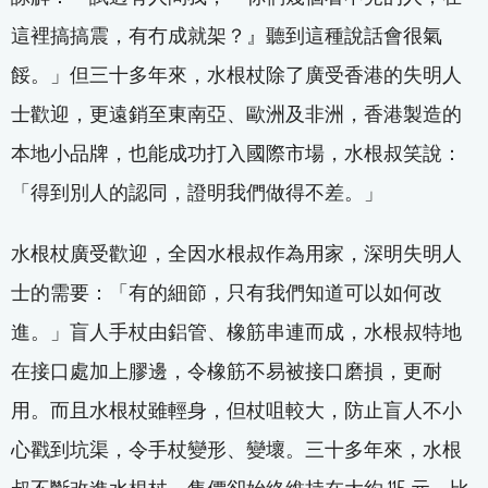
這裡搞搞震，有冇成就架？』聽到這種說話會很氣
餒。」但三十多年來，水根杖除了廣受香港的失明人
士歡迎，更遠銷至東南亞、歐洲及非洲，香港製造的
本地小品牌，也能成功打入國際市場，水根叔笑說：
「得到別人的認同，證明我們做得不差。」
水根杖廣受歡迎，全因水根叔作為用家，深明失明人
士的需要：「有的細節，只有我們知道可以如何改
進。」盲人手杖由鋁管、橡筋串連而成，水根叔特地
在接口處加上膠邊，令橡筋不易被接口磨損，更耐
用。而且水根杖雖輕身，但杖咀較大，防止盲人不小
心戳到坑渠，令手杖變形、變壞。三十多年來，水根
叔不斷改進水根杖，售價卻始終維持在大約 115 元，比