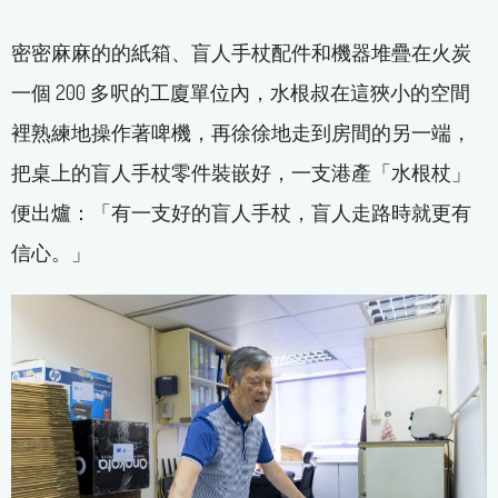
密密麻麻的的紙箱、盲人手杖配件和機器堆疊在火炭
一個 200 多呎的工廈單位內，水根叔在這狹小的空間
裡熟練地操作著啤機，再徐徐地走到房間的另一端，
把桌上的盲人手杖零件裝嵌好，一支港產「水根杖」
便出爐：「有一支好的盲人手杖，盲人走路時就更有
信心。」