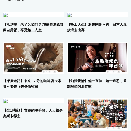
【活到盡】老了又如何？78歲走進森林
【扮工人生】滑去開會不夠，日本人直
獨自露營，享受第二人生
接滑去比賽
【深度遊記】東京 1.7 分的咖啡店 大家
【知性愛情】他一直聽，她一直忍，差
都不要去（先偷偷收藏）
點離婚的那首歌
【生活熱話】在她的洗手間，人人都是
奧斯卡得主