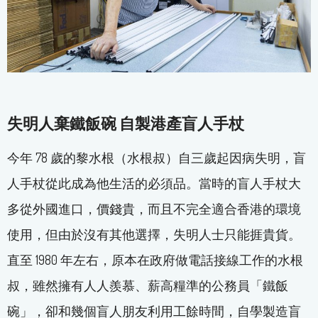
失明人棄鐵飯碗 自製港產盲人手杖
今年 78 歲的黎水根（水根叔）自三歲起因病失明，盲
人手杖從此成為他生活的必須品。當時的盲人手杖大
多從外國進口，價錢貴，而且不完全適合香港的環境
使用，但由於沒有其他選擇，失明人士只能捱貴貨。
直至 1980 年左右，原本在政府做電話接線工作的水根
叔，雖然擁有人人羨慕、薪高糧準的公務員「鐵飯
碗」，卻和幾個盲人朋友利用工餘時間，自學製造盲